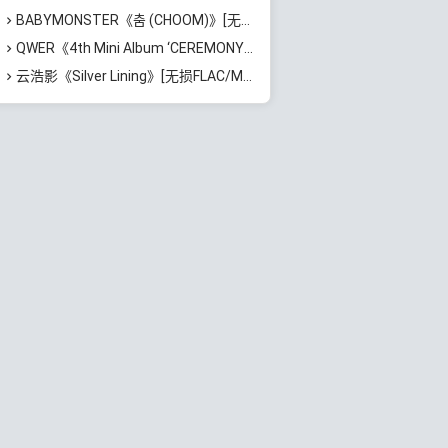
BABYMONSTER《춤 (CHOOM)》[无损FLAC/MP3/193MB]百度云网盘下载
QWER《4th Mini Album ‘CEREMONY’》[无损FLAC/MP3/386MB]百度云网盘下载
云浩影《Silver Lining》[无损FLAC/MP3/543MB]百度云网盘下载