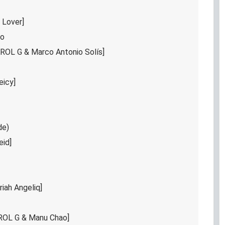
 Lover]
do
ROL G & Marco Antonio Solís]
eicy]
de)
eid]
iah Angeliq]
AROL G & Manu Chao]