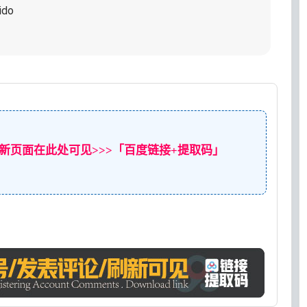
ido
新页面在此处可见>>>「百度链接+提取码」