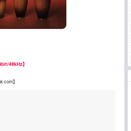
bit/48kHz】
nk.com】