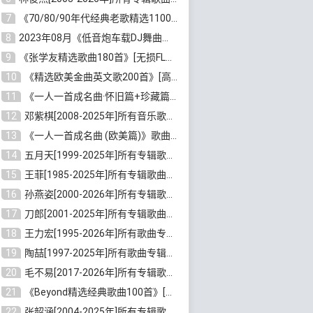
7
《70/80/90年代经典老歌精选1100首》[高品质MP3/320K/10GB]百度云网盘下载
8
2023年08月《低音炮车载DJ舞曲排行360首》劲爆歌曲合集[高品质MP3/320K/2.86GB]百度云网盘下载
9
《张学友精选歌曲180首》[无损FLAC/MP3/6.26GB]百度云网盘下载
10
《精选欧美金曲英文歌200首》[高品质MP3/320K/1.81GB]百度云网盘下载
11
《一人一首成名曲·怀旧篇+珍藏篇4CD》[无损WAV/DTS+高品质MP3/6.88GB]百度云网盘下载
12
邓紫棋[2008-2025年]所有音乐歌曲合集[无损FLAC/MP3/8.99GB]百度云网盘下载
13
《一人一首成名曲 (欧美篇)》歌曲合集打包[无损WAV/MP3/6.13GB]百度云网盘下载
14
五月天[1999-2025年]所有专辑歌曲合集打包[无损FLAC/MP3/23.84GB]百度云网盘下载
15
王菲[1985-2025年]所有专辑歌曲合集[无损FLAC/WAV/APE分轨+MP3/23.06GB]百度云网盘下载
16
孙燕姿[2000-2026年]所有专辑歌曲合集[无损FLAC/MP3/9.73GB]百度云网盘下载
17
刀郎[2001-2025年]所有专辑歌曲合集打包[无损FLAC/MP3/8.91GB]百度云网盘下载
18
王力宏[1995-2026年]所有歌曲专辑合集[无损FLAC/MP3/14.41GB]百度云网盘下载
19
陶喆[1997-2025年]所有歌曲专辑合集[无损FLAC/MP3/7.75GB]百度云网盘下载
20
毛不易[2017-2026年]所有专辑歌曲合集[无损FLAC/MP3/5.72GB]百度云网盘下载
21
《Beyond精选经典歌曲100首》[无损FLAC/MP3/3.85GB]百度云网盘下载
22
张韶涵[2004-2025年]所有专辑歌曲合集 [无损MP3/FLAC/7.5GB]百度云网盘下载