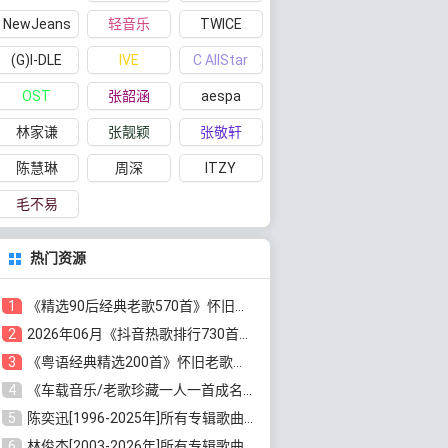
NewJeans
轻音乐
TWICE
(G)I-DLE
IVE
C AllStar
OST
张韶涵
aespa
林家谦
张靓颖
张敬轩
陈慧琳
周深
ITZY
毛不易
热门资源
1
《精选90后经典老歌570首》怀旧歌曲合集[高品质MP3/320K/5.44GB]百度云网盘下载
2
2026年06月《抖音热歌排行730首》最火热门歌曲整理[高品质MP3/320K/5.35GB]百度云网盘下载
3
《粤语经典精选200首》怀旧老歌大全[无损FLAC/MP3/6.77GB]百度云网盘下载
4
《车载音乐/老歌珍藏一人一首成名曲12CD》[无损WAV分轨+MP3/6.79GB]百度云网盘下载
5
陈奕迅[1996-2025年]所有专辑歌曲合集[无损FLAC/MP3/48.18GB]百度云网盘下载
6
林俊杰[2003-2026年]所有专辑歌曲全集[无损FLAC/MP3/13.05GB]百度云网盘下载