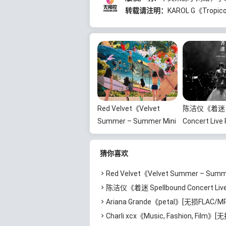
转载请注明：
KAROL G《Trop
Red Velvet《Velvet
陈洁仪《着迷 Sp
Summer – Summer Mini
Concert Live 
Album》[无损
10th Anniver
FLAC/MP3/372MB]百度
(Live)》[无损
猜你喜欢
云网盘下载
FLAC/MP3/
云网盘下载
Red Velvet《Velvet Summer – Summer Mini Album》[无损FLAC/MP3/3
陈洁仪《着迷 Spellbound Concert Live Recording: 10th Anniversary (Live)》[无损FLAC/MP
Ariana Grande《petal》[无损FLAC/MP3/544MB]
Charli xcx《Music, Fashion, Film》[无损FLAC/MP3/639M