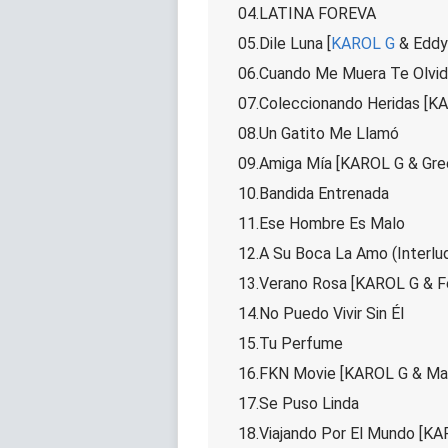
04.LATINA FOREVA
05.Dile Luna [
KAROL G
& Eddy
06.Cuando Me Muera Te Olvi
07.Coleccionando Heridas [KA
08.Un Gatito Me Llamó
09.Amiga Mía [KAROL G & Gre
10.Bandida Entrenada
11.Ese Hombre Es Malo
12.A Su Boca La Amo (Interlu
13.Verano Rosa [KAROL G & F
14.No Puedo Vivir Sin Él
15.Tu Perfume
16.FKN Movie [KAROL G & Mar
17.Se Puso Linda
18.Viajando Por El Mundo [K