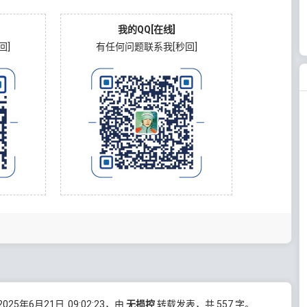
我的QQ[在线]
回]
有任何问题联系我[秒回]
25年6月21日
09:02:23
，由
无损控
转载发表，共 557 字。