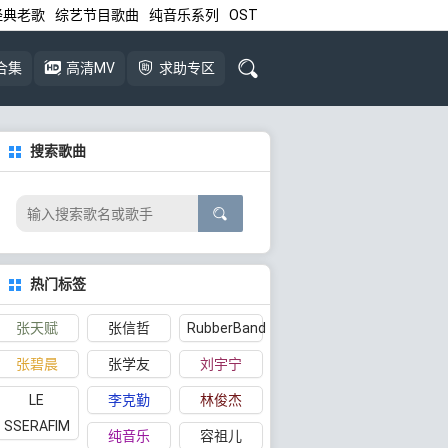
经典老歌
综艺节目歌曲
纯音乐系列
OST
合集
高清MV
求助专区
搜索歌曲
热门标签
张天赋
张信哲
RubberBand
张碧晨
张学友
刘宇宁
LE
李克勤
林俊杰
SSERAFIM
纯音乐
容祖儿