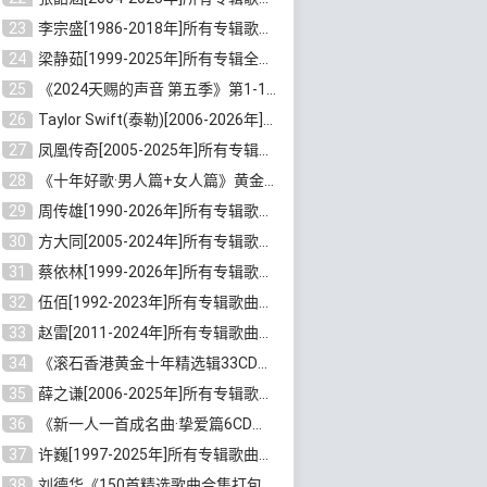
23
李宗盛[1986-2018年]所有专辑歌曲合集打包[无损FLAC/MP3/8.82GB]百度云网盘下载
24
梁静茹[1999-2025年]所有专辑全部歌曲打包[无损FLAC/MP3/10.71GB]百度云网盘下载
25
《2024天赐的声音 第五季》第1-12期歌曲[无损FLAC/MP3]百度云网盘下载
26
Taylor Swift(泰勒)[2006-2026年]所有歌曲合集打包[无损FLAC/MP3/23.78GB]百度云网盘下载
27
凤凰传奇[2005-2025年]所有专辑歌曲合集[无损WAV/FLAC+MP3/11.62GB]百度云网盘下载
28
《十年好歌·男人篇+女人篇》黄金国语珍藏6CD[无损WAV/MP3/4.09GB]百度云网盘下载
29
周传雄[1990-2026年]所有专辑歌曲全集[无损FLAC/MP3/10GB]百度云网盘下载
30
方大同[2005-2024年]所有专辑歌曲合集[高品质MP3+无损FLAC/7.59GB]百度云网盘下载
31
蔡依林[1999-2026年]所有专辑歌曲合集[无损FLAC/MP3/23.32GB]百度云网盘下载
32
伍佰[1992-2023年]所有专辑歌曲合集[高品质MP3/320K/3.92GB]百度云网盘下载
33
赵雷[2011-2024年]所有专辑歌曲打包[无损FLAC/MP3/2.64GB]百度云网盘下载
34
《滚石香港黄金十年精选辑33CD》[无损APE/WAV分轨/13.6GB]百度云网盘下载
35
薛之谦[2006-2025年]所有专辑歌曲合集[无损FLAC/MP3/5.20GB]百度云网盘下载
36
《新一人一首成名曲·挚爱篇6CD》[无损MP3/DTS/WAV分轨/4.43GB]百度云网盘下载
37
许巍[1997-2025年]所有专辑歌曲合集打包[无损FLAC/MP3/7.48GB]百度云网盘下载
38
刘德华《150首精选歌曲合集打包》[无损FLAC/MP3/5.26GB]百度云网盘下载