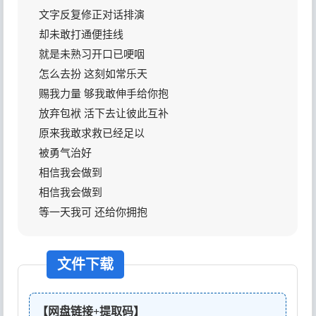
文字反复修正对话排演
却未敢打通便挂线
就是未熟习开口已哽咽
怎么去扮 这刻如常乐天
赐我力量 够我敢伸手给你抱
放弃包袱 活下去让彼此互补
原来我敢求救已经足以
被勇气治好
相信我会做到
相信我会做到
等一天我可 还给你拥抱
文件下载
【网盘链接+提取码】