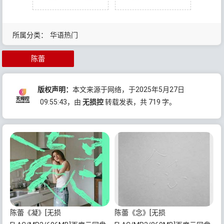
所属分类：
华语热门
陈蕾
版权声明：
本文来源于网络，于2025年5月27日
09:55:43
，由
无损控
转载发表，共 719 字。
陈蕾《凝》[无损
陈蕾《念》[无损