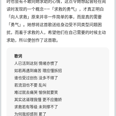
时也会有不敢向她求助的心情，这点令她想起曾经在阅
读时发现的一个概念——「求救的勇气」，才真正明白
「向人求救」原来并非一件简单的事，而是真的需要
「勇气」。她想将这首歌送给身边受不同类型问题困
扰，而羞于求救的人，希望他们在自己需要的时候主动
求助，所以便创作了这首歌。
歌词
人已活到这刻 情绪亦惯了
如若再遇到痛苦 理应懂拆招
谁也受过创伤 没多不得了
若流泪也不要 乱叫
难过就去痛哭 愉快就要笑
其实这道理我懂 更不应撒娇
求救若有等级 未到撑不了
为何我却感到 累了