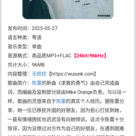
发布时间：2025-05-27
语言种类：粤语
音乐类型：单曲
音源格式：高品质MP3+FLAC
【24bit/96kHz】
共计大小：96MB
内容整理：
无损控
【https://wusunk.com】
歌曲简介：
陈蕾
的新曲《求救的勇气》由自己完成曲
词，而编曲及监制部分就由Mike Orange负责。与以往一
样，歌曲的灵感来自于
陈蕾
的真实个人经历。据陈蕾分
享，她一位已移民外国的好朋友，因为担心打扰到她，
一直有情绪困扰也迟迟没有向她倾诉。这点令陈蕾十分
惊讶，因为没想过对方作为自己的好朋友，在遇到困难