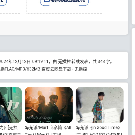
24年12月12日
09:19:11
，由
无损控
转载发表，共 343 字。
FLAC/MP3/632MB]百度云网盘下载 - 无损控
力》[无损
冯允谦/Marf 邱彦筒《All
冯允谦《In Good Time》
44MB]百度云
That I Want》[无损
[无损FLAC/MP3/347MB]