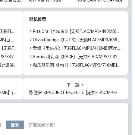
FLAC/MP3/47MB]百度云
百度云网盘下载
网盘下载
随机推荐
]百度云网盘下载
Rita Ora《You & I》[无损FLAC/MP3/490MB]百度云网盘下载
网盘下载
Olivia Rodrigo《GUTS》[无损FLAC/MP3/638MB]百度云网盘下载
B]百度云网盘下载
爱缪《愛の花》[无损FLAC/MP3/410MB]百度云网盘下载
百度云网盘下载
Serrini 树莉莉《RAGE》[无损FLAC/MP3/1.32GB]百度云网盘下载
09GB]百度云网盘下载
和乐器乐团《I vs I》[无损FLAC/MP3/716MB]百度云网盘下载
下一篇
度云网盘下载
陈健安《PROJECT REJECT》[无损FLAC/MP3/331MB]百度云网盘下载
须
登录
才能发表评论！