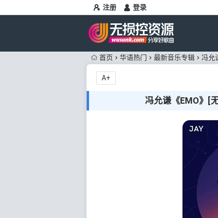
注册
登录
首页
华语热门
最新音乐专辑
冯允谦
A+
冯允谦《EMO》[无