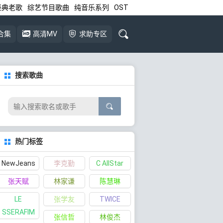
经典老歌
综艺节目歌曲
纯音乐系列
OST
合集
高清MV
求助专区
搜索歌曲
热门标签
NewJeans
李克勤
C AllStar
张天赋
林家谦
陈慧琳
LE
张学友
TWICE
SSERAFIM
张信哲
林俊杰