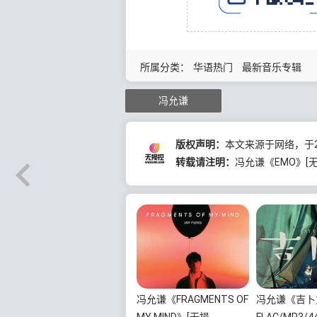
所属分类：
华语热门
最新音乐专辑
冯允谦
版权声明：
本文来源于网络，于20
转载请注明：
冯允谦《EMO》[无损
冯允谦《FRAGMENTS OF
冯允谦《吉卜
MY MIND》[无损
FLAC/MP3/