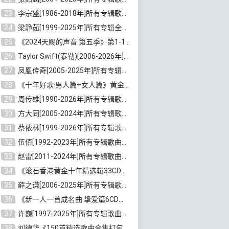
23
李宗盛[1986-2018年]所有专辑歌曲合集打包[无损FLAC/MP3/8.82GB]百度云网盘下载
24
梁静茹[1999-2025年]所有专辑全部歌曲打包[无损FLAC/MP3/10.71GB]百度云网盘下载
25
《2024天赐的声音 第五季》第1-12期歌曲[无损FLAC/MP3]百度云网盘下载
26
Taylor Swift(泰勒)[2006-2026年]所有歌曲合集打包[无损FLAC/MP3/23.78GB]百度云网盘下载
27
凤凰传奇[2005-2025年]所有专辑歌曲合集[无损WAV/FLAC+MP3/11.62GB]百度云网盘下载
28
《十年好歌·男人篇+女人篇》黄金国语珍藏6CD[无损WAV/MP3/4.09GB]百度云网盘下载
29
周传雄[1990-2026年]所有专辑歌曲全集[无损FLAC/MP3/10GB]百度云网盘下载
30
方大同[2005-2024年]所有专辑歌曲合集[高品质MP3+无损FLAC/7.59GB]百度云网盘下载
31
蔡依林[1999-2026年]所有专辑歌曲合集[无损FLAC/MP3/23.32GB]百度云网盘下载
32
伍佰[1992-2023年]所有专辑歌曲合集[高品质MP3/320K/3.92GB]百度云网盘下载
33
赵雷[2011-2024年]所有专辑歌曲打包[无损FLAC/MP3/2.64GB]百度云网盘下载
34
《滚石香港黄金十年精选辑33CD》[无损APE/WAV分轨/13.6GB]百度云网盘下载
35
薛之谦[2006-2025年]所有专辑歌曲合集[无损FLAC/MP3/5.20GB]百度云网盘下载
36
《新一人一首成名曲·挚爱篇6CD》[无损MP3/DTS/WAV分轨/4.43GB]百度云网盘下载
37
许巍[1997-2025年]所有专辑歌曲合集打包[无损FLAC/MP3/7.48GB]百度云网盘下载
38
刘德华《150首精选歌曲合集打包》[无损FLAC/MP3/5.26GB]百度云网盘下载