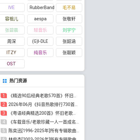
IVE
RubberBand
毛不易
容祖儿
aespa
张敬轩
张碧晨
轻音乐
刘宇宁
周深
(G)I-DLE
张韶涵
ITZY
纯音乐
张靓颖
OST
热门资源
1
《精选90后经典老歌570首》怀旧歌曲合集[高品质MP3/320K/5.44GB]百度云网盘下载
2
2026年06月《抖音热歌排行730首》最火热门歌曲整理[高品质MP3/320K/5.35GB]百度云网盘下载
3
《粤语经典精选200首》怀旧老歌大全[无损FLAC/MP3/6.77GB]百度云网盘下载
4
《车载音乐/老歌珍藏一人一首成名曲12CD》[无损WAV分轨+MP3/6.79GB]百度云网盘下载
5
陈奕迅[1996-2025年]所有专辑歌曲合集[无损FLAC/MP3/48.18GB]百度云网盘下载
6
林俊杰[2003-2026年]所有专辑歌曲全集[无损FLAC/MP3/13.05GB]百度云网盘下载