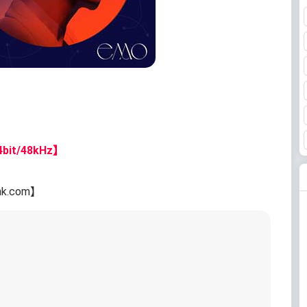
bit/48kHz】
nk.com】