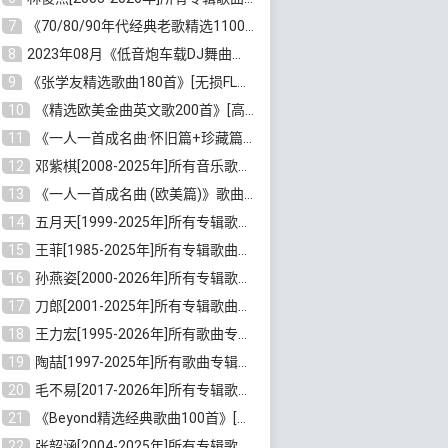
7
《70/80/90年代经典老歌精选1100首》[高品质MP3/320K/10GB]百度云网盘下载
8
2023年08月《低音炮车载DJ舞曲排行360首》劲爆歌曲合集[高品质MP3/320K/2.86GB]百度云网盘下载
9
《张学友精选歌曲180首》[无损FLAC/MP3/6.26GB]百度云网盘下载
10
《精选欧美金曲英文歌200首》[高品质MP3/320K/1.81GB]百度云网盘下载
11
《一人一首成名曲·怀旧篇+珍藏篇4CD》[无损WAV/DTS+高品质MP3/6.88GB]百度云网盘下载
12
邓紫棋[2008-2025年]所有音乐歌曲合集[无损FLAC/MP3/8.99GB]百度云网盘下载
13
《一人一首成名曲 (欧美篇)》歌曲合集打包[无损WAV/MP3/6.13GB]百度云网盘下载
14
五月天[1999-2025年]所有专辑歌曲合集打包[无损FLAC/MP3/23.84GB]百度云网盘下载
15
王菲[1985-2025年]所有专辑歌曲合集[无损FLAC/WAV/APE分轨+MP3/23.06GB]百度云网盘下载
16
孙燕姿[2000-2026年]所有专辑歌曲合集[无损FLAC/MP3/9.73GB]百度云网盘下载
17
刀郎[2001-2025年]所有专辑歌曲合集打包[无损FLAC/MP3/8.91GB]百度云网盘下载
18
王力宏[1995-2026年]所有歌曲专辑合集[无损FLAC/MP3/14.41GB]百度云网盘下载
19
陶喆[1997-2025年]所有歌曲专辑合集[无损FLAC/MP3/7.75GB]百度云网盘下载
20
毛不易[2017-2026年]所有专辑歌曲合集[无损FLAC/MP3/5.72GB]百度云网盘下载
21
《Beyond精选经典歌曲100首》[无损FLAC/MP3/3.85GB]百度云网盘下载
22
张韶涵[2004-2025年]所有专辑歌曲合集 [无损MP3/FLAC/7.5GB]百度云网盘下载