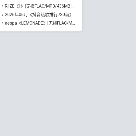
RIIZE《II》[无损FLAC/MP3/436MB]百度云网盘下载
2026年06月《抖音热歌排行730首》最火热门歌曲整理[高品质MP3/320K/5.35GB]百度云网盘下载
aespa《LEMONADE》[无损FLAC/MP3/674MB]百度云网盘下载