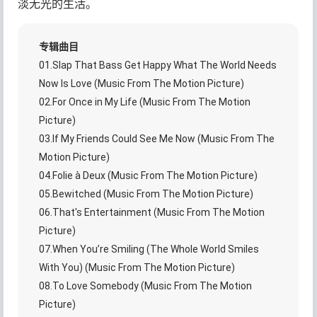
淡无光的生活。
专辑曲目
01.Slap That Bass Get Happy What The World Needs
Now Is Love (Music From The Motion Picture)
02.For Once in My Life (Music From The Motion
Picture)
03.If My Friends Could See Me Now (Music From The
Motion Picture)
04.Folie à Deux (Music From The Motion Picture)
05.Bewitched (Music From The Motion Picture)
06.That's Entertainment (Music From The Motion
Picture)
07.When You’re Smiling (The Whole World Smiles
With You) (Music From The Motion Picture)
08.To Love Somebody (Music From The Motion
Picture)