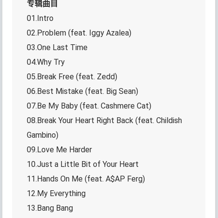
专辑曲目
01.Intro
02.Problem (feat. Iggy Azalea)
03.One Last Time
04.Why Try
05.Break Free (feat. Zedd)
06.Best Mistake (feat. Big Sean)
07.Be My Baby (feat. Cashmere Cat)
08.Break Your Heart Right Back (feat. Childish
Gambino)
09.Love Me Harder
10.Just a Little Bit of Your Heart
11.Hands On Me (feat. A$AP Ferg)
12.My Everything
13.Bang Bang