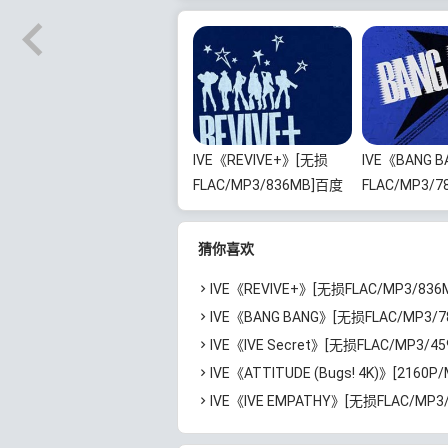
IVE《REVIVE+》[无损
IVE《BANG 
FLAC/MP3/836MB]百度
FLAC/MP3/
云网盘下载
网盘下载
猜你喜欢
IVE《REVIVE+》[无损FLAC/MP3/836MB]百度
IVE《BANG BANG》[无损FLAC/MP3/78MB]
IVE《IVE Secret》[无损FLAC/MP3/459MB]
IVE《ATTITUDE (Bugs! 4K)》[2160P/MP4/2.6GB
IVE《IVE EMPATHY》[无损FLAC/MP3/508MB]百