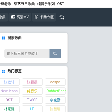
经典老歌
综艺节目歌曲
纯音乐系列
OST
合集
高清MV
求助专区
搜索歌曲
热门标签
张敬轩
张碧晨
aespa
NewJeans
纯音乐
RubberBand
OST
TWICE
李克勤
林家谦
LE
陈慧琳