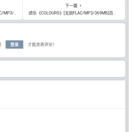
下一篇
]百度云网盘下载
颂乐《COLOURS》[无损FLAC/MP3/369MB]百度云网盘下载
须
登录
才能发表评论！