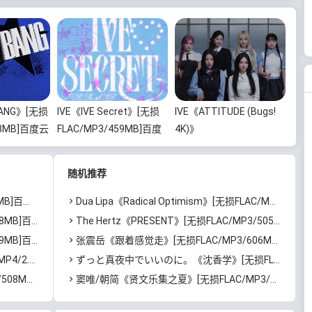
BANG》[无损
IVE《IVE Secret》[无损
IVE《ATTITUDE (Bugs!
78MB]百度云
FLAC/MP3/459MB]百度
4K)》
云网盘下载
[2160P/MP4/2.6GB]迅雷
云网盘下载
随机推荐
云网盘下载
Dua Lipa《Radical Optimism》[无损FLAC/MP3/821MB]百度云网盘下载
百度云网盘下载
The Hertz《PRESENT》[无损FLAC/MP3/505MB]百度云网盘下载
百度云网盘下载
张震岳《跟着感觉走》[无损FLAC/MP3/606MB]百度云网盘下载
]迅雷云网盘下载
ずっと真夜中でいいのに。《沈香学》[无损FLAC/MP3/849MB]百度云网盘下载
度云网盘下载
窦唯/朝简《贤文乐集之夏》[无损FLAC/MP3/917MB]百度云网盘下载