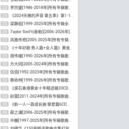
23
李宗盛[1986-2018年]所有专辑歌曲合集打包[无损FLAC/MP3/8.82GB]百度云网盘下载
24
《2024天赐的声音 第五季》第1-12期歌曲[无损FLAC/MP3]百度云网盘下载
25
梁静茹[1999-2025年]所有专辑全部歌曲打包[无损FLAC/MP3/10.71GB]百度云网盘下载
26
Taylor Swift(泰勒)[2006-2026年]所有歌曲合集打包[无损FLAC/MP3/23.78GB]百度云网盘下载
27
凤凰传奇[2005-2025年]所有专辑歌曲合集[无损WAV/FLAC+MP3/11.62GB]百度云网盘下载
28
《十年好歌·男人篇+女人篇》黄金国语珍藏6CD[无损WAV/MP3/4.09GB]百度云网盘下载
29
周传雄[1990-2026年]所有专辑歌曲全集[无损FLAC/MP3/10GB]百度云网盘下载
30
方大同[2005-2024年]所有专辑歌曲合集[高品质MP3+无损FLAC/7.59GB]百度云网盘下载
31
伍佰[1992-2023年]所有专辑歌曲合集[高品质MP3/320K/3.92GB]百度云网盘下载
32
蔡依林[1999-2026年]所有专辑歌曲合集[无损FLAC/MP3/23.32GB]百度云网盘下载
33
《滚石香港黄金十年精选辑33CD》[无损APE/WAV分轨/13.6GB]百度云网盘下载
34
赵雷[2011-2024年]所有专辑歌曲打包[无损FLAC/MP3/2.64GB]百度云网盘下载
35
《新一人一首成名曲·挚爱篇6CD》[无损MP3/DTS/WAV分轨/4.43GB]百度云网盘下载
36
薛之谦[2006-2025年]所有专辑歌曲合集[无损FLAC/MP3/5.20GB]百度云网盘下载
37
许巍[1997-2025年]所有专辑歌曲合集打包[无损FLAC/MP3/7.48GB]百度云网盘下载
38
刘德华《150首精选歌曲合集打包》[无损FLAC/MP3/5.26GB]百度云网盘下载