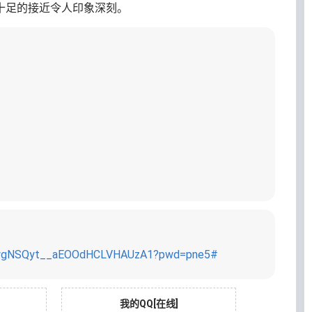
力十足的接近令人印象深刻。
/VNwgNSQyt__aEOOdHCLVHAUzA1?pwd=pne5#
我的QQ[在线]