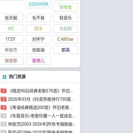
SSERAFIM
张学友
张天赋
毛不易
轻音乐
IVE
周深
张靓颖
ITZY
刘宇宁
C AllStar
林俊杰
张韶涵
那英
张信哲
容祖儿
热门资源
1
《精选90后经典老歌570首》怀旧歌曲合集[高品质MP3/320K/5.44GB]百度云网盘下载
2
2026年03月《抖音热歌排行730首》最火热门歌曲整理[高品质MP3/320K/5.35GB]百度云网盘下载
3
《粤语经典精选200首》怀旧老歌大全[无损FLAC/MP3/6.77GB]百度云网盘下载
4
《车载音乐/老歌珍藏一人一首成名曲12CD》[无损WAV分轨+MP3/6.79GB]百度云网盘下载
5
林俊杰[2003-2026年]所有专辑歌曲全集[无损FLAC/MP3/13.05GB]百度云网盘下载
6
陈奕迅[1996-2025年]所有专辑歌曲合集[无损FLAC/MP3/48.18GB]百度云网盘下载