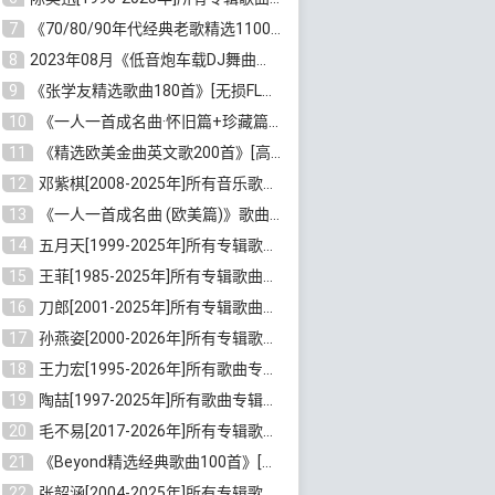
7
《70/80/90年代经典老歌精选1100首》[高品质MP3/320K/10GB]百度云网盘下载
8
2023年08月《低音炮车载DJ舞曲排行360首》劲爆歌曲合集[高品质MP3/320K/2.86GB]百度云网盘下载
9
《张学友精选歌曲180首》[无损FLAC/MP3/6.26GB]百度云网盘下载
10
《一人一首成名曲·怀旧篇+珍藏篇4CD》[无损WAV/DTS+高品质MP3/6.88GB]百度云网盘下载
11
《精选欧美金曲英文歌200首》[高品质MP3/320K/1.81GB]百度云网盘下载
12
邓紫棋[2008-2025年]所有音乐歌曲合集[无损FLAC/MP3/8.99GB]百度云网盘下载
13
《一人一首成名曲 (欧美篇)》歌曲合集打包[无损WAV/MP3/6.13GB]百度云网盘下载
14
五月天[1999-2025年]所有专辑歌曲合集打包[无损FLAC/MP3/23.84GB]百度云网盘下载
15
王菲[1985-2025年]所有专辑歌曲合集[无损FLAC/WAV/APE分轨+MP3/23.06GB]百度云网盘下载
16
刀郎[2001-2025年]所有专辑歌曲合集打包[无损FLAC/MP3/8.91GB]百度云网盘下载
17
孙燕姿[2000-2026年]所有专辑歌曲合集[无损FLAC/MP3/9.73GB]百度云网盘下载
18
王力宏[1995-2026年]所有歌曲专辑合集[无损FLAC/MP3/14.41GB]百度云网盘下载
19
陶喆[1997-2025年]所有歌曲专辑合集[无损FLAC/MP3/7.75GB]百度云网盘下载
20
毛不易[2017-2026年]所有专辑歌曲合集[无损FLAC/MP3/5.72GB]百度云网盘下载
21
《Beyond精选经典歌曲100首》[无损FLAC/MP3/3.85GB]百度云网盘下载
22
张韶涵[2004-2025年]所有专辑歌曲合集 [无损MP3/FLAC/7.5GB]百度云网盘下载