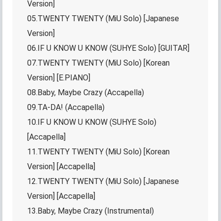
Version]
05.TWENTY TWENTY (MiU Solo) [Japanese
Version]
06.IF U KNOW U KNOW (SUHYE Solo) [GUITAR]
07.TWENTY TWENTY (MiU Solo) [Korean
Version] [E.PIANO]
08.Baby, Maybe Crazy (Accapella)
09.TA-DA! (Accapella)
10.IF U KNOW U KNOW (SUHYE Solo)
[Accapella]
11.TWENTY TWENTY (MiU Solo) [Korean
Version] [Accapella]
12.TWENTY TWENTY (MiU Solo) [Japanese
Version] [Accapella]
13.Baby, Maybe Crazy (Instrumental)