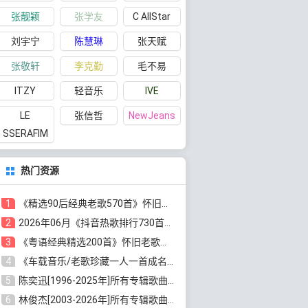
张靓颖
张学友
C AllStar
刘宇宁
陈慧琳
张天赋
张敬轩
李克勤
毛不易
ITZY
轻音乐
IVE
LE
张信哲
NewJeans
SSERAFIM
热门资源
1
《精选90后经典老歌570首》怀旧歌曲合集[高品质MP3/320K/5.44GB]百度云网盘下载
2
2026年06月《抖音热歌排行730首》最火热门歌曲整理[高品质MP3/320K/5.35GB]百度云网盘下载
3
《粤语经典精选200首》怀旧老歌大全[无损FLAC/MP3/6.77GB]百度云网盘下载
4
《车载音乐/老歌珍藏一人一首成名曲12CD》[无损WAV分轨+MP3/6.79GB]百度云网盘下载
5
陈奕迅[1996-2025年]所有专辑歌曲合集[无损FLAC/MP3/48.18GB]百度云网盘下载
6
林俊杰[2003-2026年]所有专辑歌曲全集[无损FLAC/MP3/13.05GB]百度云网盘下载