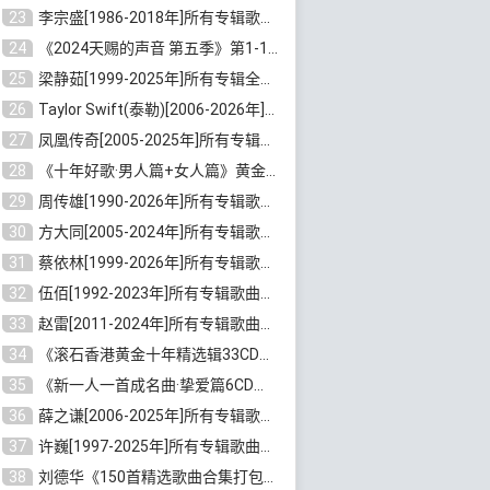
23
李宗盛[1986-2018年]所有专辑歌曲合集打包[无损FLAC/MP3/8.82GB]百度云网盘下载
24
《2024天赐的声音 第五季》第1-12期歌曲[无损FLAC/MP3]百度云网盘下载
25
梁静茹[1999-2025年]所有专辑全部歌曲打包[无损FLAC/MP3/10.71GB]百度云网盘下载
26
Taylor Swift(泰勒)[2006-2026年]所有歌曲合集打包[无损FLAC/MP3/23.78GB]百度云网盘下载
27
凤凰传奇[2005-2025年]所有专辑歌曲合集[无损WAV/FLAC+MP3/11.62GB]百度云网盘下载
28
《十年好歌·男人篇+女人篇》黄金国语珍藏6CD[无损WAV/MP3/4.09GB]百度云网盘下载
29
周传雄[1990-2026年]所有专辑歌曲全集[无损FLAC/MP3/10GB]百度云网盘下载
30
方大同[2005-2024年]所有专辑歌曲合集[高品质MP3+无损FLAC/7.59GB]百度云网盘下载
31
蔡依林[1999-2026年]所有专辑歌曲合集[无损FLAC/MP3/23.32GB]百度云网盘下载
32
伍佰[1992-2023年]所有专辑歌曲合集[高品质MP3/320K/3.92GB]百度云网盘下载
33
赵雷[2011-2024年]所有专辑歌曲打包[无损FLAC/MP3/2.64GB]百度云网盘下载
34
《滚石香港黄金十年精选辑33CD》[无损APE/WAV分轨/13.6GB]百度云网盘下载
35
《新一人一首成名曲·挚爱篇6CD》[无损MP3/DTS/WAV分轨/4.43GB]百度云网盘下载
36
薛之谦[2006-2025年]所有专辑歌曲合集[无损FLAC/MP3/5.20GB]百度云网盘下载
37
许巍[1997-2025年]所有专辑歌曲合集打包[无损FLAC/MP3/7.48GB]百度云网盘下载
38
刘德华《150首精选歌曲合集打包》[无损FLAC/MP3/5.26GB]百度云网盘下载