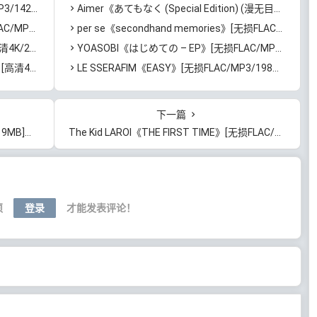
]百度云网盘下载
Aimer《あてもなく (Special Edition) (漫无目的)》[无损FLAC/MP3/421MB]百度云网盘下载
]百度云网盘下载
per se《secondhand memories》[无损FLAC/MP3/446MB]百度云网盘下载
B]迅雷云网盘下载
YOASOBI《はじめての – EP》[无损FLAC/MP3/342MB]百度云网盘下载
GB]迅雷云网盘下载
LE SSERAFIM《EASY》[无损FLAC/MP3/198MB]百度云网盘下载
下一篇
云网盘下载
The Kid LAROI《THE FIRST TIME》[无损FLAC/MP3/696MB]百度云网盘下载
须
登录
才能发表评论！