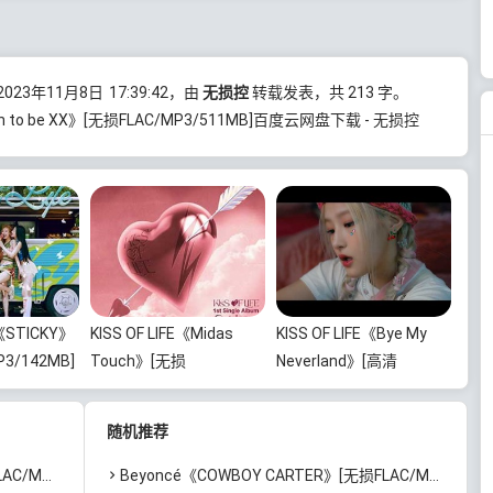
23年11月8日
17:39:42
，由
无损控
转载发表，共 213 字。
Born to be XX》[无损FLAC/MP3/511MB]百度云网盘下载 - 无损控
E《STICKY》
KISS OF LIFE《Midas
KISS OF LIFE《Bye My
3/142MB]
Touch》[无损
Neverland》[高清
载
FLAC/MP3/142MB]百度
4K/2160P/MP4/1.26GB]
云网盘下载
迅雷云网盘下载
随机推荐
]百度云网盘下载
Beyoncé《COWBOY CARTER》[无损FLAC/MP3/1.05GB]百度云网盘下载