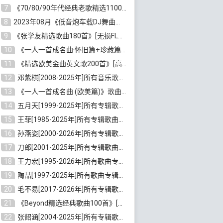
7
《70/80/90年代经典老歌精选1100首》[高品质MP3/320K/10GB]百度云网盘下载
8
2023年08月《低音炮车载DJ舞曲排行360首》劲爆歌曲合集[高品质MP3/320K/2.86GB]百度云网盘下载
9
《张学友精选歌曲180首》[无损FLAC/MP3/6.26GB]百度云网盘下载
10
《一人一首成名曲·怀旧篇+珍藏篇4CD》[无损WAV/DTS+高品质MP3/6.88GB]百度云网盘下载
11
《精选欧美金曲英文歌200首》[高品质MP3/320K/1.81GB]百度云网盘下载
12
邓紫棋[2008-2025年]所有音乐歌曲合集[无损FLAC/MP3/8.99GB]百度云网盘下载
13
《一人一首成名曲 (欧美篇)》歌曲合集打包[无损WAV/MP3/6.13GB]百度云网盘下载
14
五月天[1999-2025年]所有专辑歌曲合集打包[无损FLAC/MP3/23.84GB]百度云网盘下载
15
王菲[1985-2025年]所有专辑歌曲合集[无损FLAC/WAV/APE分轨+MP3/23.06GB]百度云网盘下载
16
孙燕姿[2000-2026年]所有专辑歌曲合集[无损FLAC/MP3/9.73GB]百度云网盘下载
17
刀郎[2001-2025年]所有专辑歌曲合集打包[无损FLAC/MP3/8.91GB]百度云网盘下载
18
王力宏[1995-2026年]所有歌曲专辑合集[无损FLAC/MP3/14.41GB]百度云网盘下载
19
陶喆[1997-2025年]所有歌曲专辑合集[无损FLAC/MP3/7.75GB]百度云网盘下载
20
毛不易[2017-2026年]所有专辑歌曲合集[无损FLAC/MP3/5.72GB]百度云网盘下载
21
《Beyond精选经典歌曲100首》[无损FLAC/MP3/3.85GB]百度云网盘下载
22
张韶涵[2004-2025年]所有专辑歌曲合集 [无损MP3/FLAC/7.5GB]百度云网盘下载