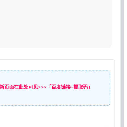
新页面在此处可见>>>「百度链接+提取码」