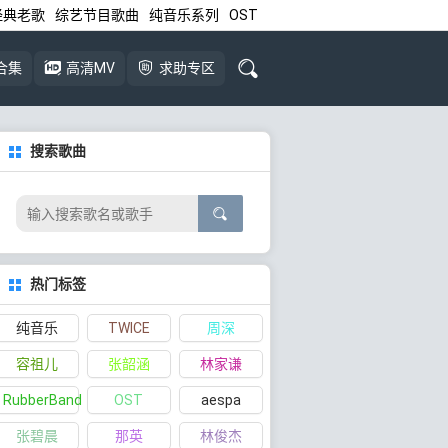
经典老歌
综艺节目歌曲
纯音乐系列
OST
合集
高清MV
求助专区
搜索歌曲
热门标签
纯音乐
TWICE
周深
容祖儿
张韶涵
林家谦
RubberBand
OST
aespa
张碧晨
那英
林俊杰