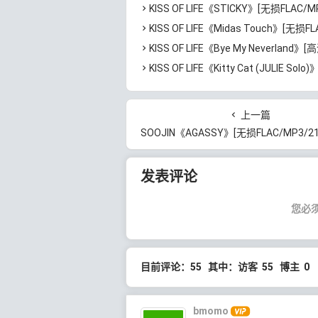
KISS OF LIFE《STICKY》[无损FLAC/MP3/142MB
KISS OF LIFE《Midas Touch》[无损FLAC/MP3/142MB
KISS OF LIFE《Bye My Neverland》[高清4K/2160P/MP4/1.26G
KISS OF LIFE《Kitty Cat (JULIE Solo)》[高清4K/2160P/MP4/1.05
上一篇
SOOJIN《AGASSY》[无损FLAC/MP3/219MB]百度
发表评论
您必
目前评论：55 其中：访客 55 博主 0
bmomo