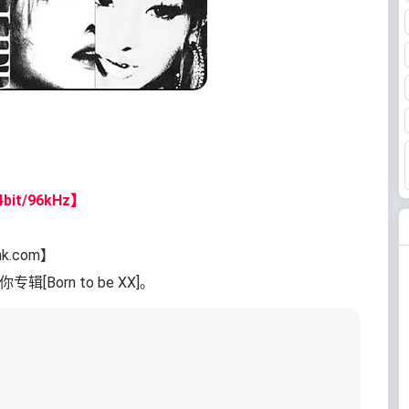
bit/96kHz】
nk.com】
辑[Born to be XX]。