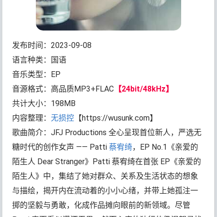
发布时间：2023-09-08
语言种类：国语
音乐类型：EP
音源格式：高品质MP3+FLAC
【24bit/48kHz】
共计大小：198MB
内容整理：
无损控
【https://wusunk.com】
歌曲简介：JFJ Productions 全心呈现首位新人，严选无
糖时代的创作女声 —— Patti
蔡宥绮
，EP No.1《亲爱的
陌生人 Dear Stranger》Patti 蔡宥绮在首张 EP《亲爱的
陌生人》中，集结了她对群众、关系及生活状态的想象
与描绘，揭开内在流动着的小小心绪，并带上她孤注一
掷的坚毅与勇敢，化成作品摊向眼前的新领域。尽管