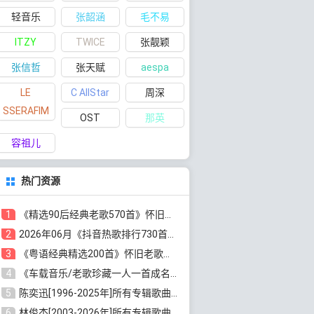
轻音乐
张韶涵
毛不易
ITZY
TWICE
张靓颖
张信哲
张天赋
aespa
LE
C AllStar
周深
SSERAFIM
OST
那英
容祖儿
热门资源
1
《精选90后经典老歌570首》怀旧歌曲合集[高品质MP3/320K/5.44GB]百度云网盘下载
2
2026年06月《抖音热歌排行730首》最火热门歌曲整理[高品质MP3/320K/5.35GB]百度云网盘下载
3
《粤语经典精选200首》怀旧老歌大全[无损FLAC/MP3/6.77GB]百度云网盘下载
4
《车载音乐/老歌珍藏一人一首成名曲12CD》[无损WAV分轨+MP3/6.79GB]百度云网盘下载
5
陈奕迅[1996-2025年]所有专辑歌曲合集[无损FLAC/MP3/48.18GB]百度云网盘下载
6
林俊杰[2003-2026年]所有专辑歌曲全集[无损FLAC/MP3/13.05GB]百度云网盘下载