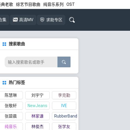
经典老歌
综艺节目歌曲
纯音乐系列
OST
合集
高清MV
求助专区
搜索歌曲
热门标签
陈慧琳
刘宇宁
李克勤
张敬轩
NewJeans
IVE
张碧晨
林家谦
RubberBand
纯音乐
林俊杰
张学友