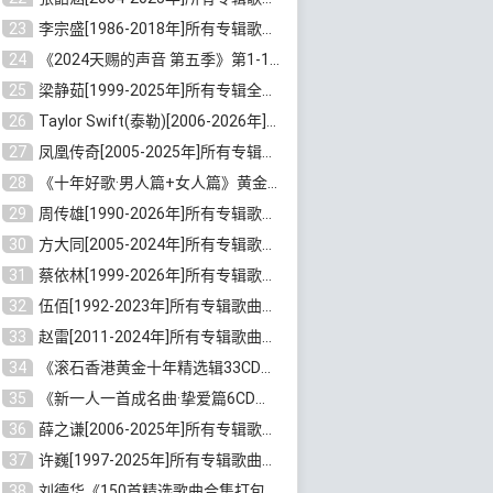
23
李宗盛[1986-2018年]所有专辑歌曲合集打包[无损FLAC/MP3/8.82GB]百度云网盘下载
24
《2024天赐的声音 第五季》第1-12期歌曲[无损FLAC/MP3]百度云网盘下载
25
梁静茹[1999-2025年]所有专辑全部歌曲打包[无损FLAC/MP3/10.71GB]百度云网盘下载
26
Taylor Swift(泰勒)[2006-2026年]所有歌曲合集打包[无损FLAC/MP3/23.78GB]百度云网盘下载
27
凤凰传奇[2005-2025年]所有专辑歌曲合集[无损WAV/FLAC+MP3/11.62GB]百度云网盘下载
28
《十年好歌·男人篇+女人篇》黄金国语珍藏6CD[无损WAV/MP3/4.09GB]百度云网盘下载
29
周传雄[1990-2026年]所有专辑歌曲全集[无损FLAC/MP3/10GB]百度云网盘下载
30
方大同[2005-2024年]所有专辑歌曲合集[高品质MP3+无损FLAC/7.59GB]百度云网盘下载
31
蔡依林[1999-2026年]所有专辑歌曲合集[无损FLAC/MP3/23.32GB]百度云网盘下载
32
伍佰[1992-2023年]所有专辑歌曲合集[高品质MP3/320K/3.92GB]百度云网盘下载
33
赵雷[2011-2024年]所有专辑歌曲打包[无损FLAC/MP3/2.64GB]百度云网盘下载
34
《滚石香港黄金十年精选辑33CD》[无损APE/WAV分轨/13.6GB]百度云网盘下载
35
《新一人一首成名曲·挚爱篇6CD》[无损MP3/DTS/WAV分轨/4.43GB]百度云网盘下载
36
薛之谦[2006-2025年]所有专辑歌曲合集[无损FLAC/MP3/5.20GB]百度云网盘下载
37
许巍[1997-2025年]所有专辑歌曲合集打包[无损FLAC/MP3/7.48GB]百度云网盘下载
38
刘德华《150首精选歌曲合集打包》[无损FLAC/MP3/5.26GB]百度云网盘下载