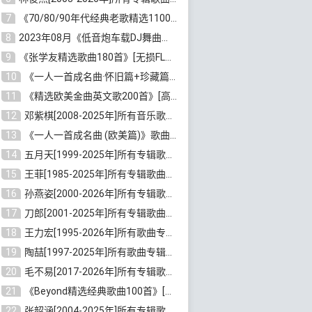
7
《70/80/90年代经典老歌精选1100首》[高品质MP3/320K/10GB]百度云网盘下载
8
2023年08月《低音炮车载DJ舞曲排行360首》劲爆歌曲合集[高品质MP3/320K/2.86GB]百度云网盘下载
9
《张学友精选歌曲180首》[无损FLAC/MP3/6.26GB]百度云网盘下载
10
《一人一首成名曲·怀旧篇+珍藏篇4CD》[无损WAV/DTS+高品质MP3/6.88GB]百度云网盘下载
11
《精选欧美金曲英文歌200首》[高品质MP3/320K/1.81GB]百度云网盘下载
12
邓紫棋[2008-2025年]所有音乐歌曲合集[无损FLAC/MP3/8.99GB]百度云网盘下载
13
《一人一首成名曲 (欧美篇)》歌曲合集打包[无损WAV/MP3/6.13GB]百度云网盘下载
14
五月天[1999-2025年]所有专辑歌曲合集打包[无损FLAC/MP3/23.84GB]百度云网盘下载
15
王菲[1985-2025年]所有专辑歌曲合集[无损FLAC/WAV/APE分轨+MP3/23.06GB]百度云网盘下载
16
孙燕姿[2000-2026年]所有专辑歌曲合集[无损FLAC/MP3/9.73GB]百度云网盘下载
17
刀郎[2001-2025年]所有专辑歌曲合集打包[无损FLAC/MP3/8.91GB]百度云网盘下载
18
王力宏[1995-2026年]所有歌曲专辑合集[无损FLAC/MP3/14.41GB]百度云网盘下载
19
陶喆[1997-2025年]所有歌曲专辑合集[无损FLAC/MP3/7.75GB]百度云网盘下载
20
毛不易[2017-2026年]所有专辑歌曲合集[无损FLAC/MP3/5.72GB]百度云网盘下载
21
《Beyond精选经典歌曲100首》[无损FLAC/MP3/3.85GB]百度云网盘下载
22
张韶涵[2004-2025年]所有专辑歌曲合集 [无损MP3/FLAC/7.5GB]百度云网盘下载