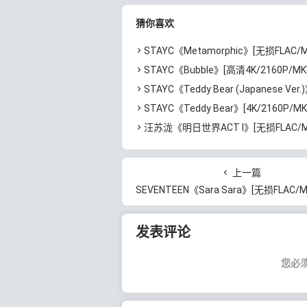
猜你喜欢
STAYC《Metamorphic》[无损FLAC/MP3/993MB]
STAYC《Bubble》[高清4K/2160P/MKV/1.77GB]
STAYC《Teddy Bear (Japanese Ver.)》[无损FLAC/MP3/100M
STAYC《Teddy Bear》[4K/2160P/MKV/1.33GB]
汪苏泷《明日世界ACT I》[无损FLAC/MP3/861MB]百
上一篇
SEVENTEEN《Sara Sara》[无损FLAC/MP3/30MB]
发表评论
您必