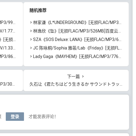
云网盘下载
随机推荐
百度云网盘下载
林家谦《L*UNDERGROUND》[无损FLAC/MP3/1.5GB]百度云网盘下载
迅雷云网盘下载
林逸欣《坠》[无损FLAC/MP3/526MB]百度云网盘下载
B]百度云网盘下载
SZA《SOS Deluxe: LANA》[无损FLAC/MP3/641MB]百度云网盘下载
迅雷云网盘下载
JC 陈咏桐/Sophia 雅荍/Lab《Friday》[无损FLAC/MP3/381MB]百度云网盘下载
度云网盘下载
Lady Gaga《MAYHEM》[无损FLAC/MP3/776MB]百度云网盘下载
下一篇
百度云网盘下载
久石让《君たちはどう生きるか サウンドトラック》[无损FLAC/MP3/449MB]百度云网盘下载
须
登录
才能发表评论！