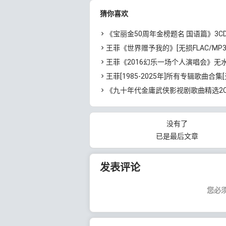
云网盘下载
猜你喜欢
《宝丽金50周年金榜题名 国语篇》3CD[无损WAV/MP3/5.86GB]百
王菲《世界赠予我的》[无损FLAC/MP3]
王菲《2016幻乐一场个人演唱会》无水印高清演唱会[1080P/TS/12.62G
王菲[1985-2025年]所有专辑歌曲合集[无损FLAC/WAV/APE分轨+MP3/23.06G
《九十年代金庸武侠影视剧歌曲精选2CD》[高品质MP3+无损APE/1.14GB
没有了
已是最后文章
发表评论
您必