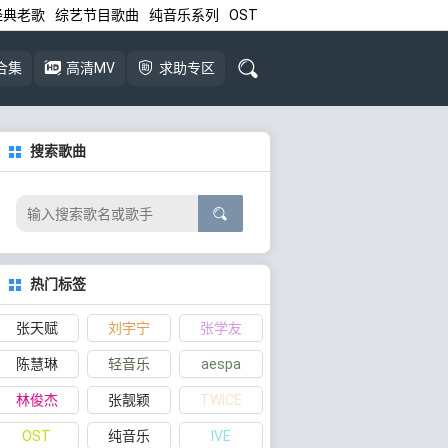
经典老歌
综艺节目歌曲
纯音乐系列
OST
合集
高清MV
求助专区
搜索歌曲
热门标签
张天赋
刘宇宁
张学友
陈慧琳
轻音乐
aespa
林俊杰
张靓颖
TWICE
OST
纯音乐
IVE