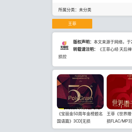
所属分类：未分类
王菲
版权声明：
本文来源于网络，于20
转载请注明：
《王菲心经·天后禅音
损控
《宝丽金50周年金榜题名
王菲《世界赠
国语篇》3CD[无损
损FLAC/MP
WAV/MP3/5.86GB]百度