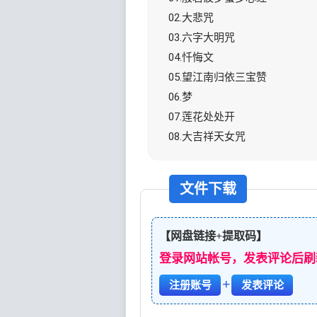
02.大悲咒
03.六字大明咒
04.忏悔文
05.望江南归依三宝赞
06.梦
07.莲花处处开
08.大吉祥天女咒
文件下载
【网盘链接+提取码】
登录网站帐号，发表评论后刷
+
注册账号
发表评论