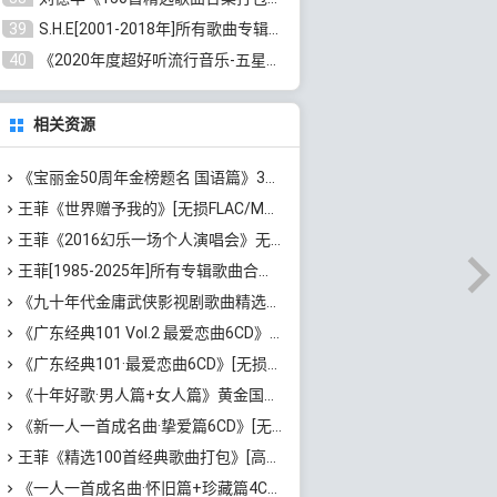
39
S.H.E[2001-2018年]所有歌曲专辑打包[无损FLAC/MP3/16.05GB]百度云网盘下载
40
《2020年度超好听流行音乐-五星珍藏版10CD》[无损WAV/MP3/6.77GB]百度云网盘下载
相关资源
《宝丽金50周年金榜题名 国语篇》3CD[无损WAV/MP3/5.86GB]百度云网盘下载
王菲《世界赠予我的》[无损FLAC/MP3]网盘下载
王菲《2016幻乐一场个人演唱会》无水印高清演唱会[1080P/TS/12.62GB]百度云网盘下载
王菲[1985-2025年]所有专辑歌曲合集[无损FLAC/WAV/APE分轨+MP3/23.06GB]百度云网盘下载
《九十年代金庸武侠影视剧歌曲精选2CD》[高品质MP3+无损APE/1.14GB]百度云网盘下载
《广东经典101 Vol.2 最爱恋曲6CD》[无损WAV+高品质MP3/4.03GB]百度云网盘下载
《广东经典101·最爱恋曲6CD》[无损WAV+高品质MP3/4.08GB]百度云网盘下载
《十年好歌·男人篇+女人篇》黄金国语珍藏6CD[无损WAV/MP3/4.09GB]百度云网盘下载
《新一人一首成名曲·挚爱篇6CD》[无损MP3/DTS/WAV分轨/4.43GB]百度云网盘下载
王菲《精选100首经典歌曲打包》[高品质MP3/320K/1.02GB]百度云网盘下载
《一人一首成名曲·怀旧篇+珍藏篇4CD》[无损WAV/DTS+高品质MP3/6.88GB]百度云网盘下载