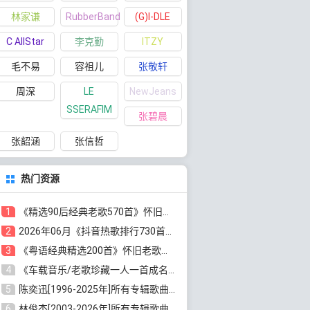
林家谦
RubberBand
(G)I-DLE
C AllStar
李克勤
ITZY
毛不易
容祖儿
张敬轩
周深
LE
NewJeans
SSERAFIM
张碧晨
张韶涵
张信哲
热门资源
1
《精选90后经典老歌570首》怀旧歌曲合集[高品质MP3/320K/5.44GB]百度云网盘下载
2
2026年06月《抖音热歌排行730首》最火热门歌曲整理[高品质MP3/320K/5.35GB]百度云网盘下载
3
《粤语经典精选200首》怀旧老歌大全[无损FLAC/MP3/6.77GB]百度云网盘下载
4
《车载音乐/老歌珍藏一人一首成名曲12CD》[无损WAV分轨+MP3/6.79GB]百度云网盘下载
5
陈奕迅[1996-2025年]所有专辑歌曲合集[无损FLAC/MP3/48.18GB]百度云网盘下载
6
林俊杰[2003-2026年]所有专辑歌曲全集[无损FLAC/MP3/13.05GB]百度云网盘下载