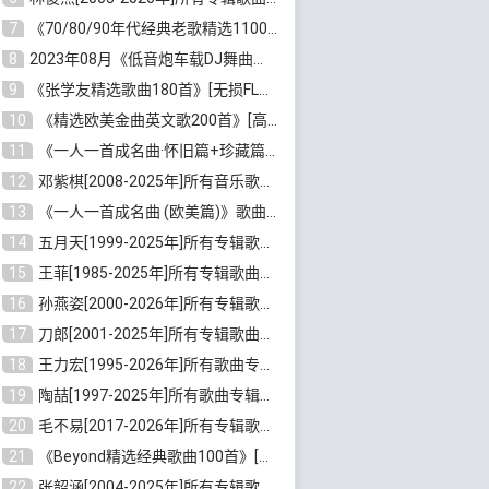
7
《70/80/90年代经典老歌精选1100首》[高品质MP3/320K/10GB]百度云网盘下载
8
2023年08月《低音炮车载DJ舞曲排行360首》劲爆歌曲合集[高品质MP3/320K/2.86GB]百度云网盘下载
9
《张学友精选歌曲180首》[无损FLAC/MP3/6.26GB]百度云网盘下载
10
《精选欧美金曲英文歌200首》[高品质MP3/320K/1.81GB]百度云网盘下载
11
《一人一首成名曲·怀旧篇+珍藏篇4CD》[无损WAV/DTS+高品质MP3/6.88GB]百度云网盘下载
12
邓紫棋[2008-2025年]所有音乐歌曲合集[无损FLAC/MP3/8.99GB]百度云网盘下载
13
《一人一首成名曲 (欧美篇)》歌曲合集打包[无损WAV/MP3/6.13GB]百度云网盘下载
14
五月天[1999-2025年]所有专辑歌曲合集打包[无损FLAC/MP3/23.84GB]百度云网盘下载
15
王菲[1985-2025年]所有专辑歌曲合集[无损FLAC/WAV/APE分轨+MP3/23.06GB]百度云网盘下载
16
孙燕姿[2000-2026年]所有专辑歌曲合集[无损FLAC/MP3/9.73GB]百度云网盘下载
17
刀郎[2001-2025年]所有专辑歌曲合集打包[无损FLAC/MP3/8.91GB]百度云网盘下载
18
王力宏[1995-2026年]所有歌曲专辑合集[无损FLAC/MP3/14.41GB]百度云网盘下载
19
陶喆[1997-2025年]所有歌曲专辑合集[无损FLAC/MP3/7.75GB]百度云网盘下载
20
毛不易[2017-2026年]所有专辑歌曲合集[无损FLAC/MP3/5.72GB]百度云网盘下载
21
《Beyond精选经典歌曲100首》[无损FLAC/MP3/3.85GB]百度云网盘下载
22
张韶涵[2004-2025年]所有专辑歌曲合集 [无损MP3/FLAC/7.5GB]百度云网盘下载