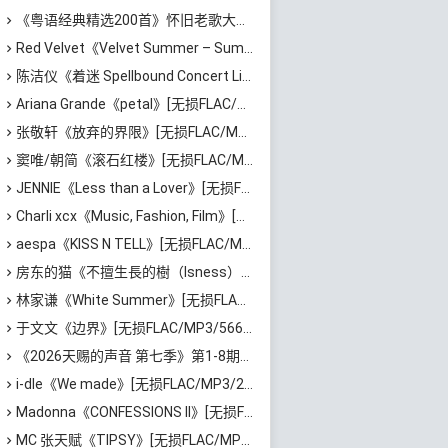
《粤语经典精选200首》怀旧老歌大全[无损FLAC/MP3/6.77GB]百度云网盘下载
Red Velvet《Velvet Summer – Summer Mini Album》[无损FLAC/MP3/372MB]百度云网盘下载
陈洁仪《着迷 Spellbound Concert Live Recording: 10th Anniversary (Live)》[无损FLAC/MP3/671MB]百度云网盘下载
Ariana Grande《petal》[无损FLAC/MP3/544MB]百度云网盘下载
张敬轩《放弃的界限》[无损FLAC/MP3/54MB]百度云网盘下载
窦唯/朝简《滚石红楼》[无损FLAC/MP3/576MB]百度云网盘下载
JENNIE《Less than a Lover》[无损FLAC/MP3/37MB]百度云网盘下载
Charli xcx《Music, Fashion, Film》[无损FLAC/MP3/639MB]百度云网盘下载
aespa《KISS N TELL》[无损FLAC/MP3/417MB]百度云网盘下载
房东的猫《不擅生長的樹（Isness）》[无损FLAC/MP3/252MB]百度云网盘下载
林家谦《White Summer》[无损FLAC/MP3/1.81GB]百度云网盘下载
于文文《边界》[无损FLAC/MP3/566MB]百度云网盘下载
《2026天赐的声音 第七季》第1-8期歌曲[无损FLAC/MP3]百度云网盘下载
i-dle《We made》[无损FLAC/MP3/205MB]百度云网盘下载
Madonna《CONFESSIONS II》[无损FLAC/MP3/1.15GB]百度云网盘下载
MC 张天赋《TIPSY》[无损FLAC/MP3/43MB]百度云网盘下载