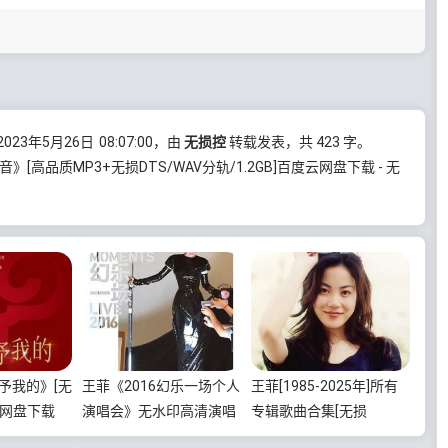
23年5月26日
08:07:00
，由
无损控
转载发表，共 423 字。
》[高品质MP3+无损DTS/WAV分轨/1.2GB]百度云网盘下载 - 无
予我的》[无
王菲《2016幻乐一场个人
王菲[1985-2025年]所有
3]网盘下载
演唱会》无水印高清演唱
专辑歌曲合集[无损
会[1080P/TS/12.62GB]
FLAC/WAV/APE分轨