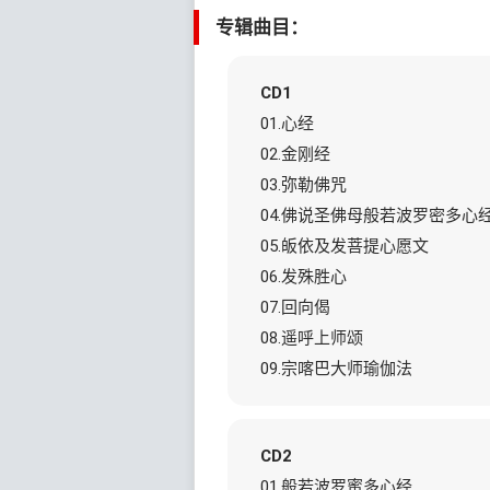
专辑曲目：
CD1
01.心经
02.金刚经
03.弥勒佛咒
04.佛说圣佛母般若波罗密多心
05.皈依及发菩提心愿文
06.发殊胜心
07.回向偈
08.遥呼上师颂
09.宗喀巴大师瑜伽法
CD2
01.般若波罗蜜多心经