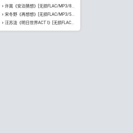
许嵩《安泊猜想》[无损FLAC/MP3/801MB]百度云网盘下载
宋冬野《再想想》[无损FLAC/MP3/513MB]百度云网盘下载
汪苏泷《明日世界ACT I》[无损FLAC/MP3/861MB]百度云网盘下载