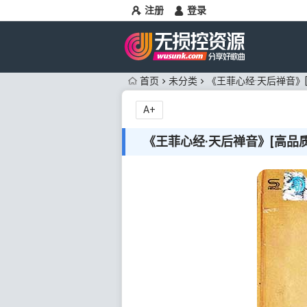
注册
登录
首页
未分类
《王菲心经·天后禅音》[高
A+
《王菲心经·天后禅音》[高品质M