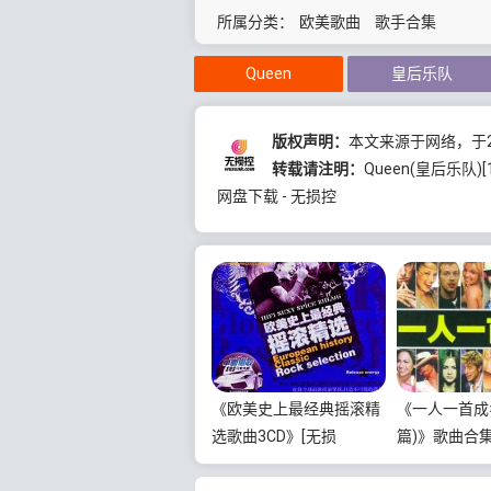
所属分类：
欧美歌曲
歌手合集
Queen
皇后乐队
版权声明：
本文来源于网络，于20
转载请注明：
Queen(皇后乐队)[
网盘下载 - 无损控
《欧美史上最经典摇滚精
《一人一首成
选歌曲3CD》[无损
篇)》歌曲合
WAV/MP3/2.11GB]百度
WAV/MP3/6
云网盘下载
云网盘下载