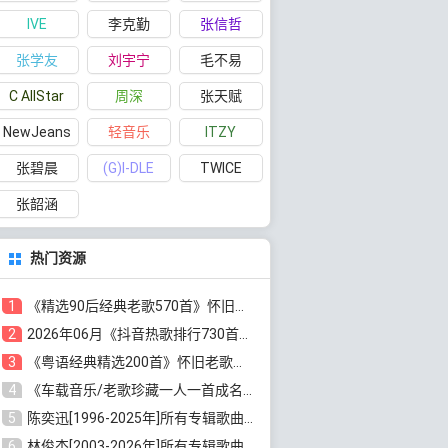
IVE
李克勤
张信哲
张学友
刘宇宁
毛不易
C AllStar
周深
张天赋
NewJeans
轻音乐
ITZY
张碧晨
(G)I-DLE
TWICE
张韶涵
热门资源
1
《精选90后经典老歌570首》怀旧歌曲合集[高品质MP3/320K/5.44GB]百度云网盘下载
2
2026年06月《抖音热歌排行730首》最火热门歌曲整理[高品质MP3/320K/5.35GB]百度云网盘下载
3
《粤语经典精选200首》怀旧老歌大全[无损FLAC/MP3/6.77GB]百度云网盘下载
4
《车载音乐/老歌珍藏一人一首成名曲12CD》[无损WAV分轨+MP3/6.79GB]百度云网盘下载
5
陈奕迅[1996-2025年]所有专辑歌曲合集[无损FLAC/MP3/48.18GB]百度云网盘下载
6
林俊杰[2003-2026年]所有专辑歌曲全集[无损FLAC/MP3/13.05GB]百度云网盘下载