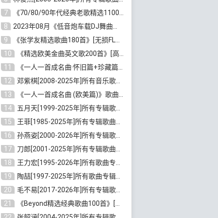
7
《70/80/90年代经典老歌精选1100首》[高品质MP3/320K/10GB]百度云网盘下载
8
2023年08月《低音炮车载DJ舞曲排行360首》劲爆歌曲合集[高品质MP3/320K/2.86GB]百度云网盘下载
9
《张学友精选歌曲180首》[无损FLAC/MP3/6.26GB]百度云网盘下载
10
《精选欧美金曲英文歌200首》[高品质MP3/320K/1.81GB]百度云网盘下载
11
《一人一首成名曲·怀旧篇+珍藏篇4CD》[无损WAV/DTS+高品质MP3/6.88GB]百度云网盘下载
12
邓紫棋[2008-2025年]所有音乐歌曲合集[无损FLAC/MP3/8.99GB]百度云网盘下载
13
《一人一首成名曲 (欧美篇)》歌曲合集打包[无损WAV/MP3/6.13GB]百度云网盘下载
14
五月天[1999-2025年]所有专辑歌曲合集打包[无损FLAC/MP3/23.84GB]百度云网盘下载
15
王菲[1985-2025年]所有专辑歌曲合集[无损FLAC/WAV/APE分轨+MP3/23.06GB]百度云网盘下载
16
孙燕姿[2000-2026年]所有专辑歌曲合集[无损FLAC/MP3/9.73GB]百度云网盘下载
17
刀郎[2001-2025年]所有专辑歌曲合集打包[无损FLAC/MP3/8.91GB]百度云网盘下载
18
王力宏[1995-2026年]所有歌曲专辑合集[无损FLAC/MP3/14.41GB]百度云网盘下载
19
陶喆[1997-2025年]所有歌曲专辑合集[无损FLAC/MP3/7.75GB]百度云网盘下载
20
毛不易[2017-2026年]所有专辑歌曲合集[无损FLAC/MP3/5.72GB]百度云网盘下载
21
《Beyond精选经典歌曲100首》[无损FLAC/MP3/3.85GB]百度云网盘下载
22
张韶涵[2004-2025年]所有专辑歌曲合集 [无损MP3/FLAC/7.5GB]百度云网盘下载