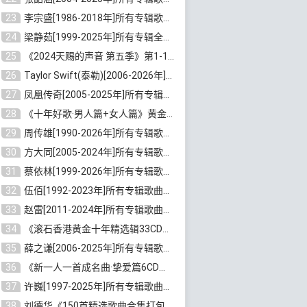
23
李宗盛[1986-2018年]所有专辑歌曲合集打包[无损FLAC/MP3/8.82GB]百度云网盘下载
24
梁静茹[1999-2025年]所有专辑全部歌曲打包[无损FLAC/MP3/10.71GB]百度云网盘下载
25
《2024天赐的声音 第五季》第1-12期歌曲[无损FLAC/MP3]百度云网盘下载
26
Taylor Swift(泰勒)[2006-2026年]所有歌曲合集打包[无损FLAC/MP3/23.78GB]百度云网盘下载
27
凤凰传奇[2005-2025年]所有专辑歌曲合集[无损WAV/FLAC+MP3/11.62GB]百度云网盘下载
28
《十年好歌·男人篇+女人篇》黄金国语珍藏6CD[无损WAV/MP3/4.09GB]百度云网盘下载
29
周传雄[1990-2026年]所有专辑歌曲全集[无损FLAC/MP3/10GB]百度云网盘下载
30
方大同[2005-2024年]所有专辑歌曲合集[高品质MP3+无损FLAC/7.59GB]百度云网盘下载
31
蔡依林[1999-2026年]所有专辑歌曲合集[无损FLAC/MP3/23.32GB]百度云网盘下载
32
伍佰[1992-2023年]所有专辑歌曲合集[高品质MP3/320K/3.92GB]百度云网盘下载
33
赵雷[2011-2024年]所有专辑歌曲打包[无损FLAC/MP3/2.64GB]百度云网盘下载
34
《滚石香港黄金十年精选辑33CD》[无损APE/WAV分轨/13.6GB]百度云网盘下载
35
薛之谦[2006-2025年]所有专辑歌曲合集[无损FLAC/MP3/5.20GB]百度云网盘下载
36
《新一人一首成名曲·挚爱篇6CD》[无损MP3/DTS/WAV分轨/4.43GB]百度云网盘下载
37
许巍[1997-2025年]所有专辑歌曲合集打包[无损FLAC/MP3/7.48GB]百度云网盘下载
38
刘德华《150首精选歌曲合集打包》[无损FLAC/MP3/5.26GB]百度云网盘下载