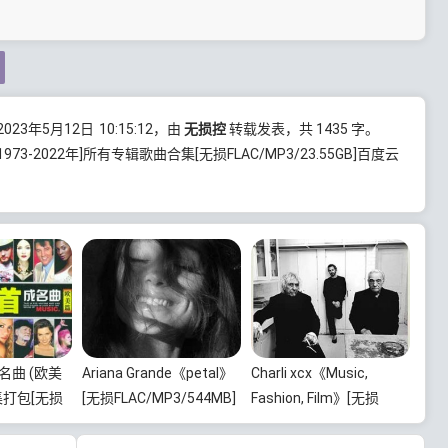
23年5月12日
10:15:12
，由
无损控
转载发表，共 1435 字。
1973-2022年]所有专辑歌曲合集[无损FLAC/MP3/23.55GB]百度云
名曲 (欧美
Ariana Grande《petal》
Charli xcx《Music,
集打包[无损
[无损FLAC/MP3/544MB]
Fashion, Film》[无损
.13GB]百度
百度云网盘下载
FLAC/MP3/639MB]百度
云网盘下载