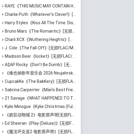
RAYE《THIS MUSIC MAY CONTAIN HOPE》[无损FLAC/MP3/1.15GB]百度云网盘下载
Charlie Puth《Whatever’s Clever!》[无损FLAC/MP3/676MB]百度云网盘下载
Harry Styles《Kiss All The Time. Disco, Occasionally.》[无损FLAC/MP3/839MB]百度云网盘下载
Bruno Mars《The Romantic》[无损FLAC/MP3/755MB]百度云网盘下载
Charli XCX《Wuthering Heights》[无损FLAC/MP3/496MB]百度云网盘下载
J. Cole《The Fall-Off》[无损FLAC/MP3/2.37GB]百度云网盘下载
Madison Beer《locket》[无损FLAC/MP3/516MB]百度云网盘下载
A$AP Rocky《Don’t Be Dumb》[无损FLAC/MP3/1.21GB]百度云网盘下载
《维也纳新年音乐会 2026 Neujahrskonzert 2026 New Year’s Concert 2026》[无损FLAC/MP3/1.95GB]百度云网盘下载
CupcakKe《The BakKery》[无损FLAC/MP3/637MB]百度云网盘下载
Sabrina Carpenter《Man’s Best Friend (Bonus Track Version)》[无损FLAC/MP3/649MB]百度云网盘下载
21 Savage《WHAT HAPPENED TO THE STREETS?》[无损FLAC/MP3/663MB]百度云网盘下载
Kylie Minogue《Kylie Christmas (Fully Wrapped)》[无损FLAC/MP3/594MB]百度云网盘下载
《疯狂动物城 2》电影原声带[无损FLAC/MP3/544MB]百度云网盘下载
Ed Sheeran《Play (Deluxe)》[无损FLAC/MP3/1.79GB]百度云网盘下载
《魔法坏女巫2 电影原声带》[无损FLAC/MP3/670MB]百度云网盘下载