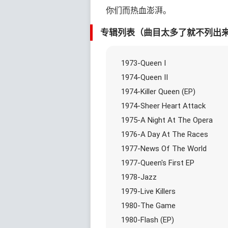
你们而热血澎湃。
专辑列表（曲目太多了就不列出
1973-Queen I
1974-Queen II
1974-Killer Queen (EP)
1974-Sheer Heart Attack
1975-A Night At The Opera
1976-A Day At The Races
1977-News Of The World
1977-Queen's First EP
1978-Jazz
1979-Live Killers
1980-The Game
1980-Flash (EP)