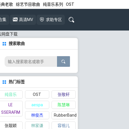
经典老歌
综艺节目歌曲
纯音乐系列
OST
合集
高清MV
求助专区
百度云网盘下载
搜索歌曲
热门标签
纯音乐
OST
张敬轩
LE
aespa
陈慧琳
SSERAFIM
林俊杰
RubberBand
张靓颖
林家谦
容祖儿