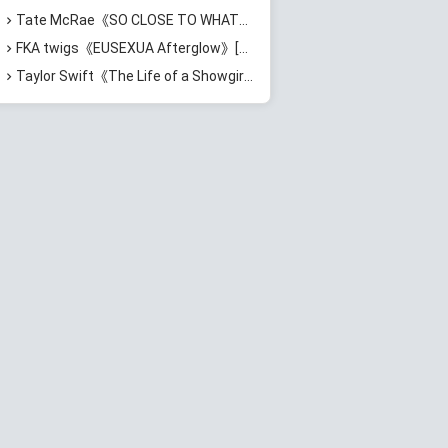
Tate McRae《SO CLOSE TO WHAT??? (deluxe)》[无损FLAC/MP3/896MB]百度云网盘下载
FKA twigs《EUSEXUA Afterglow》[无损FLAC/MP3/623MB]百度云网盘下载
Taylor Swift《The Life of a Showgirl + Acoustic Collection》[无损FLAC/MP3/1.06GB]百度云网盘下载