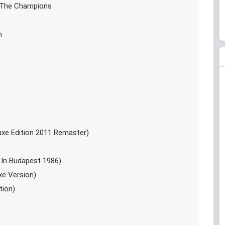
 The Champions
n
uxe Edition 2011 Remaster)
 In Budapest 1986)
xe Version)
tion)