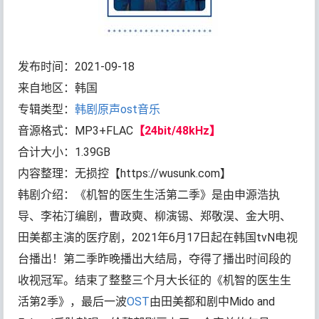
发布时间：2021-09-18
来自地区：韩国
专辑类型：
韩剧原声ost音乐
音源格式：MP3+FLAC
【24bit/48kHz】
合计大小：1.39GB
内容整理：无损控【https://wusunk.com】
韩剧介绍：《机智的医生生活第二季》是由申源浩执
导、李祐汀编剧，曹政奭、柳演锡、郑敬淏、金大明、
田美都主演的医疗剧，2021年6月17日起在韩国tvN电视
台播出！第二季昨晚播出大结局，夺得了播出时间段的
收视冠军。结束了整整三个月大长征的《机智的医生生
活第2季》，最后一波
OST
由田美都和剧中Mido and