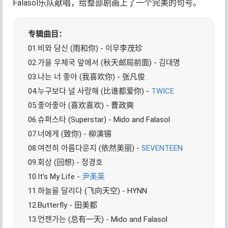
Falasol乐队献唱，给整部剧画上了一个完美的句号。
专辑曲目：
01.비와 당신 (雨和你) - 이무李茂珍
02.가을 우체국 앞에서 (秋天邮局前面) - 김대명
03.나는 너 좋아 (我喜欢你) - 张凡俊
04.누구보다 널 사랑해 (比谁都爱你) -
TWICE
05.좋아좋아 (喜欢喜欢) - 曹政奭
06.슈퍼스타 (Superstar) - Mido and Falasol
07.너에게 (致你) - 柳演锡
08.여전히 아름다운지 (依然美丽) -
SEVENTEEN
09.회상 (回想) - 정경호
10.It's My Life -
尹美莱
11.하늘을 달리다 (飞向天空) - HYNN
12.Butterfly - 田美都
13.언젠가는 (总有一天) - Mido and Falasol