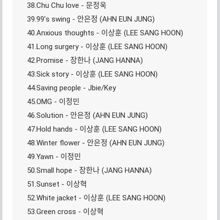
38.Chu Chu love - 문정욱
39.99′s swing - 안은정 (AHN EUN JUNG)
40.Anxious thoughts - 이상훈 (LEE SANG HOON)
41.Long surgery - 이상훈 (LEE SANG HOON)
42.Promise - 장한나 (JANG HANNA)
43.Sick story - 이상훈 (LEE SANG HOON)
44.Saving people - Jbie/Key
45.OMG - 이정민
46.Solution - 안은정 (AHN EUN JUNG)
47.Hold hands - 이상훈 (LEE SANG HOON)
48.Winter flower - 안은정 (AHN EUN JUNG)
49.Yawn - 이정민
50.Small hope - 장한나 (JANG HANNA)
51.Sunset - 이상혁
52.White jacket - 이상훈 (LEE SANG HOON)
53.Green cross - 이상혁