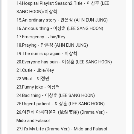
14.Hospital Playlist Season2 Title - 이상훈 (LEE
SANG HOON)/이상혁
15.An ordinary story - 안은정 (AHN EUN JUNG)
16.Anxious thing - 이상훈 (LEE SANG HOON)
17.Emergency - Jbie/Key
18.Praying - 안은정 (AHN EUN JUNG)
19.The sun is up again - 이상혁
20.Everyone has pain - 이상훈 (LEE SANG HOON)
21.Cutie - Jbie/Key
22.What - 이정민
23.Funny joke - 이상혁
24.Bad thing - 이상훈 (LEE SANG HOON)
25.Urgent patient - 이상훈 (LEE SANG HOON)
26.여전히 아름다운지 (依然美丽) (Drama Ver.) -
Mido and Falasol
27.It's My Life (Drama Ver.) - Mido and Falasol