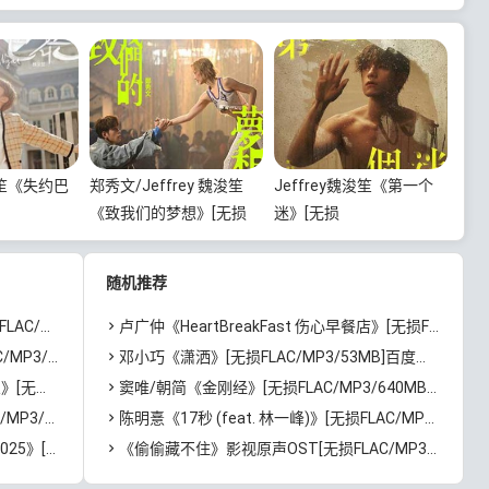
魏浚笙《失约巴
郑秀文/Jeffrey 魏浚笙
Jeffrey魏浚笙《第一个
《致我们的梦想》[无损
迷》[无损
33MB]百度云
FLAC/MP3/61MB]百度云
FLAC/MP3/35MB]百度云
网盘下载
网盘下载
随机推荐
度云网盘下载
卢广仲《HeartBreakFast 伤心早餐店》[无损FLAC/MP3/563MB]百度云网盘下载
百度云网盘下载
邓小巧《潇洒》[无损FLAC/MP3/53MB]百度云网盘下载
度云网盘下载
窦唯/朝简《金刚经》[无损FLAC/MP3/640MB]百度云网盘下载
度云网盘下载
陈明憙《17秒 (feat. 林一峰)》[无损FLAC/MP3/32MB]百度云网盘下载
GB]百度云网盘下载
《偷偷藏不住》影视原声OST[无损FLAC/MP3/348MB]百度云网盘下载