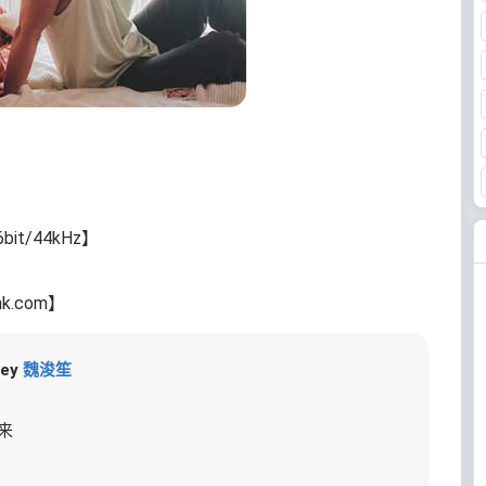
t/44kHz】
nk.com】
ey
魏浚笙
来