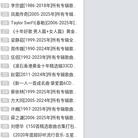
24
李宗盛[1986-2018年]所有专辑歌曲合集打包[无损FLAC/MP3/8.82GB]百度云网盘下载
25
凤凰传奇[2005-2025年]所有专辑歌曲合集[无损WAV/FLAC+MP3/11.62GB]百度云网盘下载
26
Taylor Swift(泰勒)[2006-2025年]所有歌曲合集打包[无损FLAC/MP3/23.78GB]百度云网盘下载
27
《十年好歌·男人篇+女人篇》黄金国语珍藏6CD[无损WAV/MP3/4.09GB]百度云网盘下载
28
梁静茹[1999-2025年]所有专辑全部歌曲打包[无损FLAC/MP3/10.71GB]百度云网盘下载
29
周传雄[1990-2024年]所有专辑歌曲全集[无损FLAC/MP3/10GB]百度云网盘下载
30
伍佰[1992-2023年]所有专辑歌曲合集[高品质MP3/320K/3.92GB]百度云网盘下载
31
《滚石香港黄金十年精选辑33CD》[无损APE/WAV分轨/13.6GB]百度云网盘下载
32
赵雷[2011-2024年]所有专辑歌曲打包[无损FLAC/MP3/2.64GB]百度云网盘下载
33
《新一人一首成名曲·挚爱篇6CD》[无损MP3/DTS/WAV分轨/4.43GB]百度云网盘下载
34
蔡依林[1999-2025年]所有专辑歌曲合集[无损FLAC/MP3/23.32GB]百度云网盘下载
35
方大同[2005-2024年]所有专辑歌曲合集[高品质MP3+无损FLAC/7.59GB]百度云网盘下载
36
许巍[1997-2025年]所有专辑歌曲合集打包[无损FLAC/MP3/7.48GB]百度云网盘下载
37
薛之谦[2006-2025年]所有专辑歌曲合集[无损FLAC/MP3/5.20GB]百度云网盘下载
38
刘德华《150首精选歌曲合集打包》[无损FLAC/MP3/5.26GB]百度云网盘下载
39
《2020年度超好听流行音乐-五星珍藏版10CD》[无损WAV/MP3/6.77GB]百度云网盘下载