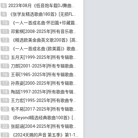
8
2023年08月《低音炮车载DJ舞曲排行360首》劲爆歌曲合集[高品质MP3/320K/2.86GB]百度云网盘下载
9
《张学友精选歌曲180首》[无损FLAC/MP3/6.26GB]百度云网盘下载
10
《一人一首成名曲·怀旧篇+珍藏篇4CD》[无损WAV/DTS+高品质MP3/6.88GB]百度云网盘下载
11
邓紫棋[2008-2025年]所有音乐歌曲合集[无损FLAC/MP3/8.99GB]百度云网盘下载
12
《精选欧美金曲英文歌200首》[高品质MP3/320K/1.81GB]百度云网盘下载
13
《一人一首成名曲 (欧美篇)》歌曲合集打包[无损WAV/MP3/6.13GB]百度云网盘下载
14
五月天[1999-2025年]所有专辑歌曲合集打包[无损FLAC/MP3/23.84GB]百度云网盘下载
15
刀郎[2001-2025年]所有专辑歌曲合集打包[无损FLAC/MP3/8.91GB]百度云网盘下载
16
王菲[1985-2025年]所有专辑歌曲合集[无损FLAC/WAV/APE分轨+MP3/23.06GB]百度云网盘下载
17
孙燕姿[2000-2025年]所有专辑歌曲合集[无损FLAC/MP3/9.73GB]百度云网盘下载
18
陶喆[1997-2025年]所有歌曲专辑合集[无损FLAC/MP3/7.75GB]百度云网盘下载
19
王力宏[1995-2025年]所有歌曲专辑合集[无损FLAC/MP3/14.41GB]百度云网盘下载
20
毛不易[2017-2025年]所有专辑歌曲合集[无损FLAC/MP3/5.72GB]百度云网盘下载
21
《Beyond精选经典歌曲100首》[无损FLAC/MP3/3.85GB]百度云网盘下载
22
张韶涵[2004-2025年]所有专辑歌曲合集 [无损MP3/FLAC/7.5GB]百度云网盘下载
23
《2024天赐的声音 第五季》第1-12期歌曲[无损FLAC/MP3]百度云网盘下载