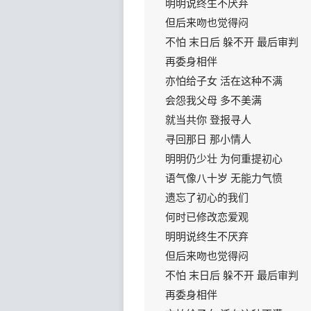
明明说终生不厌弃
但后来吻也觉得闷
不怕 末日后 躲不开 最后审判
再委身相伴
亦怕给子女 活在这种不满
会怨我父母 多不美满
就当共你 登报寻人
寻回那日 那小情人
明明仍少壮 为何重提初心
语气像八十岁 无能力气愤
遗忘了初心的我们
何时已修改恋爱观
明明说终生不厌弃
但后来吻也觉得闷
不怕 末日后 躲不开 最后审判
再委身相伴