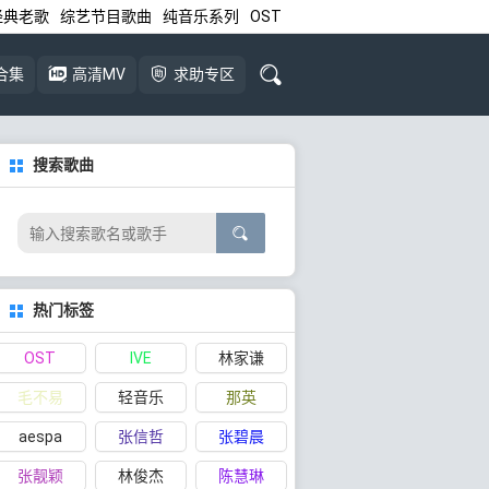
经典老歌
综艺节目歌曲
纯音乐系列
OST
合集
高清MV
求助专区
搜索歌曲
热门标签
OST
IVE
林家谦
毛不易
轻音乐
那英
aespa
张信哲
张碧晨
张靓颖
林俊杰
陈慧琳