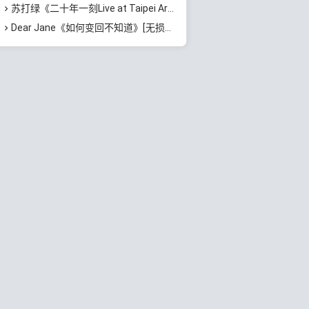
苏打绿《二十年一刻Live at Taipei Arena》[无损FLAC/MP3/1.64GB]百度云网盘下载
Dear Jane《如何变回不知道》[无损FLAC/MP3/74MB]百度云网盘下载