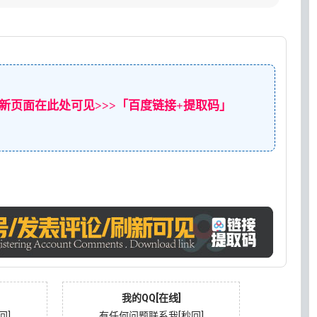
新页面在此处可见>>>「百度链接+提取码」
我的QQ[在线]
回]
有任何问题联系我[秒回]