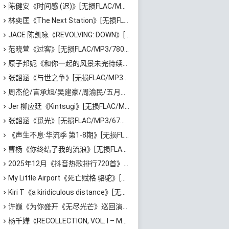
陈健安《时间感 (迟)》[无损FLAC/MP3/339MB]百度云网盘下载
林奕匡《The Next Station》[无损FLAC/MP3/532MB]百度云网盘下载
JACE 陈凯咏《REVOLVING: DOWN》[无损FLAC/MP3/391MB]百度云网盘下载
范晓萱《过客》[无损FLAC/MP3/780MB]百度云网盘下载
原子邦妮《和你一起的风景未完待续》[无损FLAC/MP3/655MB]百度云网盘下载
张韶涵《与世之争》[无损FLAC/MP3/604MB]百度云网盘下载
周杰伦/言承旭/吴建豪/周渝民/五月天 阿信《恒星不忘 Forever Forever》[无损FLAC/MP3/74MB]百度云网盘下载
Jer 柳应廷《Kintsugi》[无损FLAC/MP3/391MB]百度云网盘下载
张韶涵《觅光》[无损FLAC/MP3/67MB]迅雷云网盘下载
《声生不息·华流季 第1-8期》[无损FLAC/MP3/781MB]百度云网盘下载
曹杨《你终结了我的流浪》[无损FLAC/MP3/310MB]百度云网盘下载
2025年12月《抖音热歌排行720首》最火热门歌曲整理[高品质MP3/320K/5.35GB]百度云网盘下载
My Little Airport《死亡赋格 骆驼》[无损FLAC/MP3/69MB]百度云网盘下载
Kiri T《a kiridiculous distance》[无损FLAC/MP3/589MB]百度云网盘下载
许巍《为你盛开《无尽光芒》巡回演唱会现场纪念》[无损FLAC/MP3/1.86GB]百度云网盘下载
杨千嬅《RECOLLECTION, VOL. I – MY Harmonic Minor》[无损FLAC/MP3/491MB]百度云网盘下载