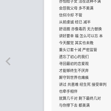
亦怕给子女 活在这种不满
会怨我父母 多不美满
信仰冷却 不管
从前虔诚 经已 减半
舒适圈 亦像毒药 无力替换
讲好要幸 福 怎么可以忘 本
今天醒觉 其实也未晚
重头订套十诫 严密监管
遗忘了初心的我们
寻回最初的恋爱观
才能够终生不厌弃
厮守到世界也瘫痪
讲过 共患难 经生死 接受审判
也牵手相伴
就算几千对 剩下最终几对
与你撑下去 都美满