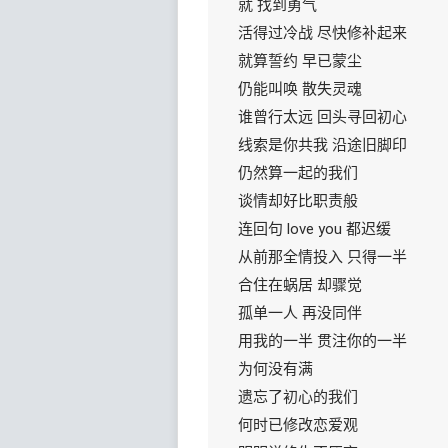
就 找到勇气
活得过冷战 尽快修补起来
就算誓约 早已蒙尘
仍能叫唤 散失灵魂
谁曾行太远 回头寻回初心
线索是你共我 沿途旧脚印
仍然算一起的我们
谈情却好比职责般
连回句 love you 都迟缓
从前那全情投入 只得一半
合住在蜗居 却骤觉
孤单一人 再没同伴
用我的一半 贯注你的一半
为何没有满
遗忘了初心的我们
何时已修改恋爱观