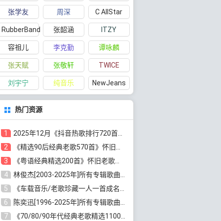
张学友
周深
C AllStar
RubberBand
张韶涵
ITZY
容祖儿
李克勤
谭咏麟
张天赋
张敬轩
TWICE
刘宇宁
纯音乐
NewJeans
热门资源
1
2025年12月《抖音热歌排行720首》最火热门歌曲整理[高品质MP3/320K/5.35GB]百度云网盘下载
2
《精选90后经典老歌570首》怀旧歌曲合集[高品质MP3/320K/5.44GB]百度云网盘下载
3
《粤语经典精选200首》怀旧老歌大全[无损FLAC/MP3/6.77GB]百度云网盘下载
4
林俊杰[2003-2025年]所有专辑歌曲全集[无损FLAC/MP3/13.05GB]百度云网盘下载
5
《车载音乐/老歌珍藏一人一首成名曲12CD》[无损WAV分轨+MP3/6.79GB]百度云网盘下载
6
陈奕迅[1996-2025年]所有专辑歌曲合集[无损FLAC/MP3/48.18GB]百度云网盘下载
7
《70/80/90年代经典老歌精选1100首》[高品质MP3/320K/10GB]百度云网盘下载