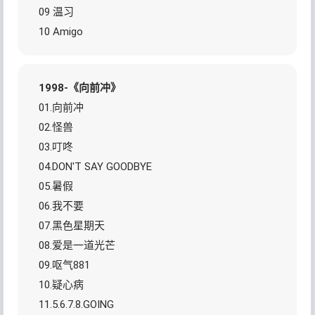
09 温习
10 Amigo
1998-《向前冲》
01.向前冲
02.怪兽
03.叮咚
04.DON'T SAY GOODBYE
05.暑假
06.我不要
07.黑色星期天
08.爱是一道光芒
09.呕气881
10.疑心病
11.5.6.7.8.GOING