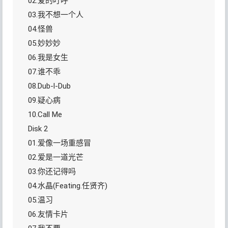
02.爱的叮呼
03.我不想一个人
04.怪兽
05.妙妙妙
06.我是女生
07.谁不乖
08.Dub-l-Dub
09.疑心病
10.Call Me
Disk 2
01.爱像一场重感冒
02.爱是一道光芒
03.你还记得吗
04.水晶(Feating.任贤齐)
05.温习
06.友情卡片