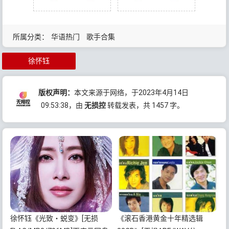
所属分类：
华语热门
歌手合集
徐怀钰
版权声明：
本文来源于网络，于2023年4月14日
09:53:38
，由
无损控
转载发表，共 1457 字。
徐怀钰《光致・蜕变》[无损
《滚石香港黄金十年精选辑