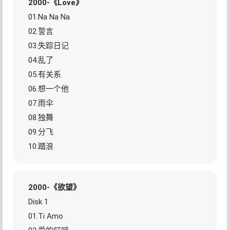
2000-《Love》
01.Na Na Na
02.誓言
03.失踪日记
04.乱了
05.有关系
06.想一个他
07.雨伞
08.独舞
09.分飞
10.踏浪
2000-《欲望》
Disk 1
01.Ti Amo