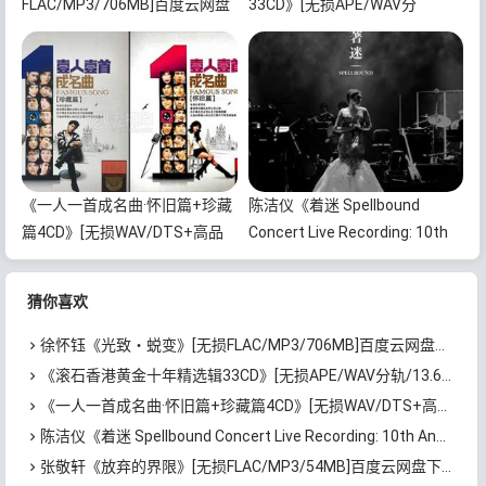
FLAC/MP3/706MB]百度云网盘
33CD》[无损APE/WAV分
下载
轨/13.6GB]百度云网盘下载
《一人一首成名曲·怀旧篇+珍藏
陈洁仪《着迷 Spellbound
篇4CD》[无损WAV/DTS+高品
Concert Live Recording: 10th
质MP3/6.88GB]百度云网盘下载
Anniversary (Live)》[无损
FLAC/MP3/671MB]百度云网盘
猜你喜欢
下载
徐怀钰《光致・蜕变》[无损FLAC/MP3/706MB]百度云网盘下载
《滚石香港黄金十年精选辑33CD》[无损APE/WAV分轨/13.6GB]百度云网盘下载
《一人一首成名曲·怀旧篇+珍藏篇4CD》[无损WAV/DTS+高品质MP3/6.88GB]百度云网盘下载
陈洁仪《着迷 Spellbound Concert Live Recording: 10th Anniversary (Live)》[无损FLAC/MP3/671MB]百度云网盘下载
张敬轩《放弃的界限》[无损FLAC/MP3/54MB]百度云网盘下载