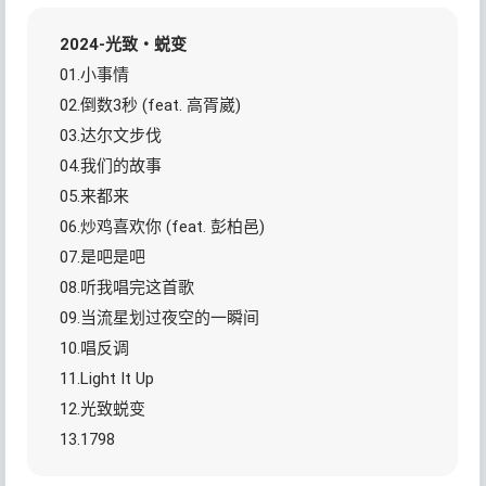
2024-光致・蜕变
01.小事情
02.倒数3秒 (feat. 高胥崴)
03.达尔文步伐
04.我们的故事
05.来都来
06.炒鸡喜欢你 (feat. 彭柏邑)
07.是吧是吧
08.听我唱完这首歌
09.当流星划过夜空的一瞬间
10.唱反调
11.Light It Up
12.光致蜕变
13.1798