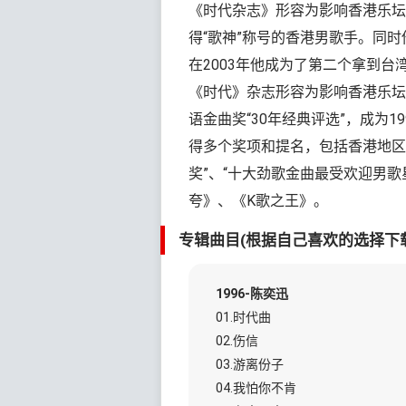
《时代杂志》形容为影响香港乐坛
得“歌神”称号的香港男歌手。同
在2003年他成为了第二个拿到台
《时代》杂志形容为影响香港乐坛
语金曲奖“30年经典评选”，成为
得多个奖项和提名，包括香港地区
奖”、“十大劲歌金曲最受欢迎男
夸》、《K歌之王》。
专辑曲目(根据自己喜欢的选择下
1996-陈奕迅
01.时代曲
02.伤信
03.游离份子
04.我怕你不肯