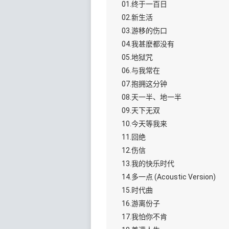
01.终于一百日
02.新生活
03.游移的伤口
04.我甚麽都没有
05.地狱咒
06.与我常在
07.抱拥这分钟
08.天一半、地一半
09.天下无双
10.今天等我来
11.回绝
12.伤信
13.我的快乐时代
14.多一点 (Acoustic Version)
15.时代曲
16.游离份子
17.我怕你不肯