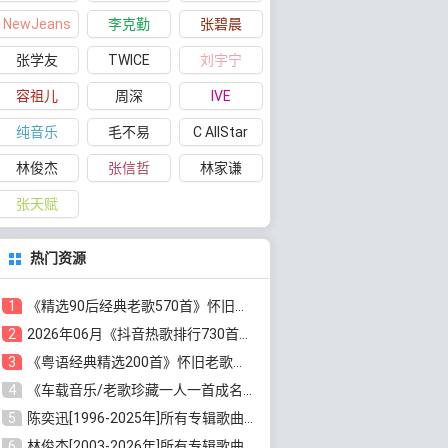
NewJeans
李克勤
张碧晨
张学友
TWICE
刘宇宁
容祖儿
周深
IVE
纯音乐
毛不易
C AllStar
林俊杰
张信哲
林家谦
张天赋
热门资源
1
《精选90后经典老歌570首》怀旧歌曲合集[高品质MP3/320K/5.44GB]百度云网盘下载
2
2026年06月《抖音热歌排行730首》最火热门歌曲整理[高品质MP3/320K/5.35GB]百度云网盘下载
3
《粤语经典精选200首》怀旧老歌大全[无损FLAC/MP3/6.77GB]百度云网盘下载
4
《车载音乐/老歌珍藏一人一首成名曲12CD》[无损WAV分轨+MP3/6.79GB]百度云网盘下载
5
陈奕迅[1996-2025年]所有专辑歌曲合集[无损FLAC/MP3/48.18GB]百度云网盘下载
6
林俊杰[2003-2026年]所有专辑歌曲全集[无损FLAC/MP3/13.05GB]百度云网盘下载