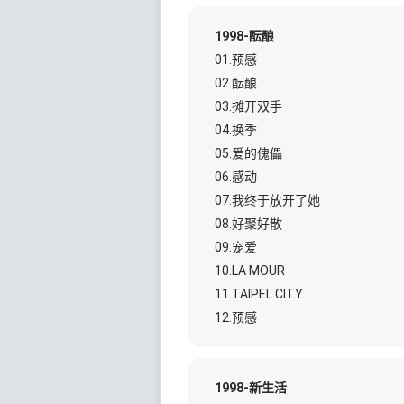
1998-酝酿
01.预感
02.酝酿
03.摊开双手
04.换季
05.爱的傀儡
06.感动
07.我终于放开了她
08.好聚好散
09.宠爱
10.LA MOUR
11.TAIPEL CITY
12.预感
1998-新生活