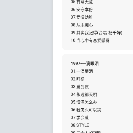
05.有意无意
06.安守本份
07.爱情幼稚
08.从未痴心
09.其实我记得(合唱-杨千嬅)
10.当心中有恋爱感觉
1997-一滴眼泪
01.一滴眼泪
02.拜楞
03.爱到疯
04.永远都天明
05.情深怎么办
06.我怎么可以哭
07.学会爱
08.STYLE