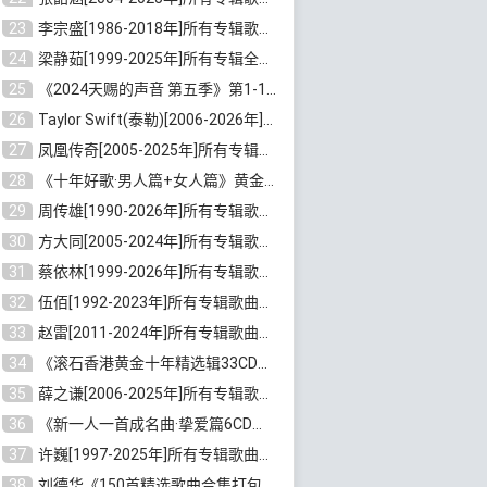
23
李宗盛[1986-2018年]所有专辑歌曲合集打包[无损FLAC/MP3/8.82GB]百度云网盘下载
24
梁静茹[1999-2025年]所有专辑全部歌曲打包[无损FLAC/MP3/10.71GB]百度云网盘下载
25
《2024天赐的声音 第五季》第1-12期歌曲[无损FLAC/MP3]百度云网盘下载
26
Taylor Swift(泰勒)[2006-2026年]所有歌曲合集打包[无损FLAC/MP3/23.78GB]百度云网盘下载
27
凤凰传奇[2005-2025年]所有专辑歌曲合集[无损WAV/FLAC+MP3/11.62GB]百度云网盘下载
28
《十年好歌·男人篇+女人篇》黄金国语珍藏6CD[无损WAV/MP3/4.09GB]百度云网盘下载
29
周传雄[1990-2026年]所有专辑歌曲全集[无损FLAC/MP3/10GB]百度云网盘下载
30
方大同[2005-2024年]所有专辑歌曲合集[高品质MP3+无损FLAC/7.59GB]百度云网盘下载
31
蔡依林[1999-2026年]所有专辑歌曲合集[无损FLAC/MP3/23.32GB]百度云网盘下载
32
伍佰[1992-2023年]所有专辑歌曲合集[高品质MP3/320K/3.92GB]百度云网盘下载
33
赵雷[2011-2024年]所有专辑歌曲打包[无损FLAC/MP3/2.64GB]百度云网盘下载
34
《滚石香港黄金十年精选辑33CD》[无损APE/WAV分轨/13.6GB]百度云网盘下载
35
薛之谦[2006-2025年]所有专辑歌曲合集[无损FLAC/MP3/5.20GB]百度云网盘下载
36
《新一人一首成名曲·挚爱篇6CD》[无损MP3/DTS/WAV分轨/4.43GB]百度云网盘下载
37
许巍[1997-2025年]所有专辑歌曲合集打包[无损FLAC/MP3/7.48GB]百度云网盘下载
38
刘德华《150首精选歌曲合集打包》[无损FLAC/MP3/5.26GB]百度云网盘下载