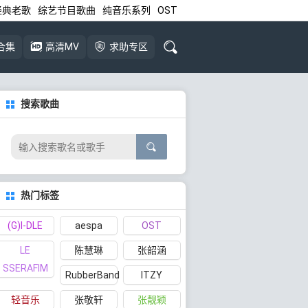
经典老歌
综艺节目歌曲
纯音乐系列
OST
合集
高清MV
求助专区
搜索歌曲
热门标签
(G)I-DLE
aespa
OST
LE
陈慧琳
张韶涵
SSERAFIM
RubberBand
ITZY
轻音乐
张敬轩
张靓颖