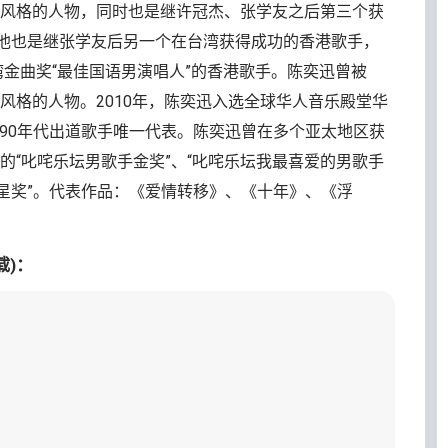
风格的人物，同时也是继许冠杰、张学友之后第三个获
时他也是继张学友后另一个在台湾获得成功的香港歌手，
湾金曲奖“最佳国语男演唱人”的香港歌手。陈奕迅曾被
风格的人物。2010年，陈奕迅入选全球华人音乐殿堂华
1990年代出道歌手唯一代表。陈奕迅曾在多个亚太地区获
的“叱咤乐坛男歌手金奖”、“叱咤乐坛我最喜爱的男歌手
歌星奖”。代表作品：《爱情转移》、《十年》、《浮
载)：