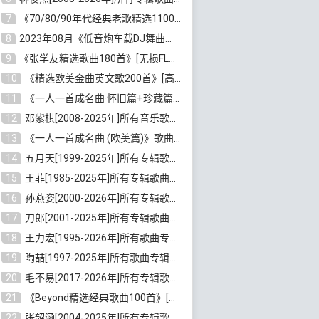
7
《70/80/90年代经典老歌精选1100首》[高品质MP3/320K/10GB]百度云网盘下载
8
2023年08月《低音炮车载DJ舞曲排行360首》劲爆歌曲合集[高品质MP3/320K/2.86GB]百度云网盘下载
9
《张学友精选歌曲180首》[无损FLAC/MP3/6.26GB]百度云网盘下载
10
《精选欧美金曲英文歌200首》[高品质MP3/320K/1.81GB]百度云网盘下载
11
《一人一首成名曲·怀旧篇+珍藏篇4CD》[无损WAV/DTS+高品质MP3/6.88GB]百度云网盘下载
12
邓紫棋[2008-2025年]所有音乐歌曲合集[无损FLAC/MP3/8.99GB]百度云网盘下载
13
《一人一首成名曲 (欧美篇)》歌曲合集打包[无损WAV/MP3/6.13GB]百度云网盘下载
14
五月天[1999-2025年]所有专辑歌曲合集打包[无损FLAC/MP3/23.84GB]百度云网盘下载
15
王菲[1985-2025年]所有专辑歌曲合集[无损FLAC/WAV/APE分轨+MP3/23.06GB]百度云网盘下载
16
孙燕姿[2000-2026年]所有专辑歌曲合集[无损FLAC/MP3/9.73GB]百度云网盘下载
17
刀郎[2001-2025年]所有专辑歌曲合集打包[无损FLAC/MP3/8.91GB]百度云网盘下载
18
王力宏[1995-2026年]所有歌曲专辑合集[无损FLAC/MP3/14.41GB]百度云网盘下载
19
陶喆[1997-2025年]所有歌曲专辑合集[无损FLAC/MP3/7.75GB]百度云网盘下载
20
毛不易[2017-2026年]所有专辑歌曲合集[无损FLAC/MP3/5.72GB]百度云网盘下载
21
《Beyond精选经典歌曲100首》[无损FLAC/MP3/3.85GB]百度云网盘下载
22
张韶涵[2004-2025年]所有专辑歌曲合集 [无损MP3/FLAC/7.5GB]百度云网盘下载