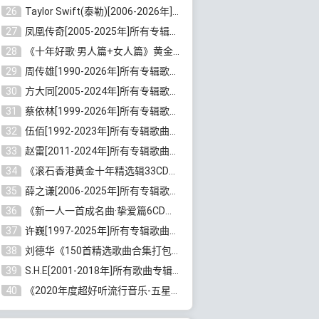
26
Taylor Swift(泰勒)[2006-2026年]所有歌曲合集打包[无损FLAC/MP3/23.78GB]百度云网盘下载
27
凤凰传奇[2005-2025年]所有专辑歌曲合集[无损WAV/FLAC+MP3/11.62GB]百度云网盘下载
28
《十年好歌·男人篇+女人篇》黄金国语珍藏6CD[无损WAV/MP3/4.09GB]百度云网盘下载
29
周传雄[1990-2026年]所有专辑歌曲全集[无损FLAC/MP3/10GB]百度云网盘下载
30
方大同[2005-2024年]所有专辑歌曲合集[高品质MP3+无损FLAC/7.59GB]百度云网盘下载
31
蔡依林[1999-2026年]所有专辑歌曲合集[无损FLAC/MP3/23.32GB]百度云网盘下载
32
伍佰[1992-2023年]所有专辑歌曲合集[高品质MP3/320K/3.92GB]百度云网盘下载
33
赵雷[2011-2024年]所有专辑歌曲打包[无损FLAC/MP3/2.64GB]百度云网盘下载
34
《滚石香港黄金十年精选辑33CD》[无损APE/WAV分轨/13.6GB]百度云网盘下载
35
薛之谦[2006-2025年]所有专辑歌曲合集[无损FLAC/MP3/5.20GB]百度云网盘下载
36
《新一人一首成名曲·挚爱篇6CD》[无损MP3/DTS/WAV分轨/4.43GB]百度云网盘下载
37
许巍[1997-2025年]所有专辑歌曲合集打包[无损FLAC/MP3/7.48GB]百度云网盘下载
38
刘德华《150首精选歌曲合集打包》[无损FLAC/MP3/5.26GB]百度云网盘下载
39
S.H.E[2001-2018年]所有歌曲专辑打包[无损FLAC/MP3/16.05GB]百度云网盘下载
40
《2020年度超好听流行音乐-五星珍藏版10CD》[无损WAV/MP3/6.77GB]百度云网盘下载