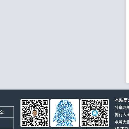
本站简
分享网
全
排行大
歌等无