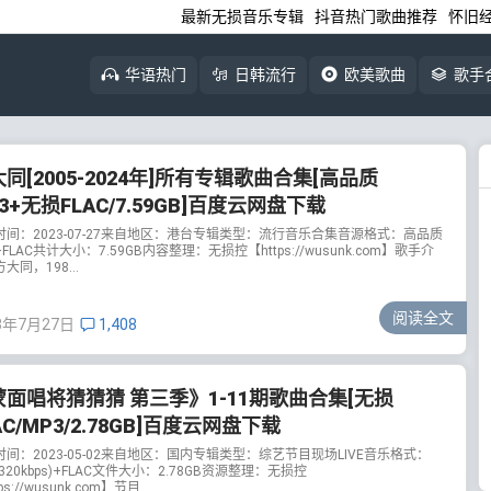
最新无损音乐专辑
抖音热门歌曲推荐
怀旧
华语热门
日韩流行
欧美歌曲
歌手
同[2005-2024年]所有专辑歌曲合集[高品质
3+无损FLAC/7.59GB]百度云网盘下载
时间：2023-07-27来自地区：港台专辑类型：流行音乐合集音源格式：高品质
+FLAC共计大小：7.59GB内容整理：无损控【https://wusunk.com】歌手介
大同，198...
阅读全文
3年7月27日
1,408
蒙面唱将猜猜猜 第三季》1-11期歌曲合集[无损
AC/MP3/2.78GB]百度云网盘下载
时间：2023-05-02来自地区：国内专辑类型：综艺节目现场LIVE音乐格式：
(320kbps)+FLAC文件大小：2.78GB资源整理：无损控
ps://wusunk.com】节目...