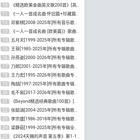
10
《精选欧美金曲英文歌200首》[高品质MP3/320K/1.81GB]百度云网盘下载
11
《一人一首成名曲·怀旧篇+珍藏篇4CD》[无损WAV/DTS+高品质MP3/6.88GB]百度云网盘下载
12
邓紫棋[2008-2025年]所有音乐歌曲合集[无损FLAC/MP3/8.99GB]百度云网盘下载
13
《一人一首成名曲 (欧美篇)》歌曲合集打包[无损WAV/MP3/6.13GB]百度云网盘下载
14
五月天[1999-2025年]所有专辑歌曲合集打包[无损FLAC/MP3/23.84GB]百度云网盘下载
15
王菲[1985-2025年]所有专辑歌曲合集[无损FLAC/WAV/APE分轨+MP3/23.06GB]百度云网盘下载
16
孙燕姿[2000-2026年]所有专辑歌曲合集[无损FLAC/MP3/9.73GB]百度云网盘下载
17
刀郎[2001-2025年]所有专辑歌曲合集打包[无损FLAC/MP3/8.91GB]百度云网盘下载
18
王力宏[1995-2026年]所有歌曲专辑合集[无损FLAC/MP3/14.41GB]百度云网盘下载
19
陶喆[1997-2025年]所有歌曲专辑合集[无损FLAC/MP3/7.75GB]百度云网盘下载
20
毛不易[2017-2026年]所有专辑歌曲合集[无损FLAC/MP3/5.72GB]百度云网盘下载
21
《Beyond精选经典歌曲100首》[无损FLAC/MP3/3.85GB]百度云网盘下载
22
张韶涵[2004-2025年]所有专辑歌曲合集 [无损MP3/FLAC/7.5GB]百度云网盘下载
23
李宗盛[1986-2018年]所有专辑歌曲合集打包[无损FLAC/MP3/8.82GB]百度云网盘下载
24
梁静茹[1999-2025年]所有专辑全部歌曲打包[无损FLAC/MP3/10.71GB]百度云网盘下载
25
《2024天赐的声音 第五季》第1-12期歌曲[无损FLAC/MP3]百度云网盘下载