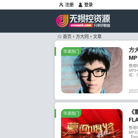
注册
登录
首页
方大同
文章
方大
华语热门
MP
整理
MP3
绍：方
202
《
华语热门
FL
整理
MP3
【htt