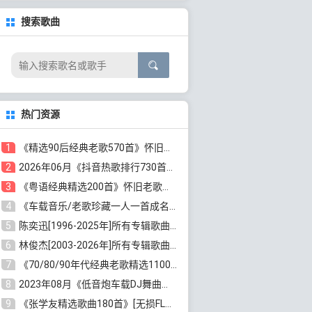
搜索歌曲
热门资源
1
《精选90后经典老歌570首》怀旧歌曲合集[高品质MP3/320K/5.44GB]百度云网盘下载
2
2026年06月《抖音热歌排行730首》最火热门歌曲整理[高品质MP3/320K/5.35GB]百度云网盘下载
3
《粤语经典精选200首》怀旧老歌大全[无损FLAC/MP3/6.77GB]百度云网盘下载
4
《车载音乐/老歌珍藏一人一首成名曲12CD》[无损WAV分轨+MP3/6.79GB]百度云网盘下载
5
陈奕迅[1996-2025年]所有专辑歌曲合集[无损FLAC/MP3/48.18GB]百度云网盘下载
6
林俊杰[2003-2026年]所有专辑歌曲全集[无损FLAC/MP3/13.05GB]百度云网盘下载
7
《70/80/90年代经典老歌精选1100首》[高品质MP3/320K/10GB]百度云网盘下载
8
2023年08月《低音炮车载DJ舞曲排行360首》劲爆歌曲合集[高品质MP3/320K/2.86GB]百度云网盘下载
9
《张学友精选歌曲180首》[无损FLAC/MP3/6.26GB]百度云网盘下载