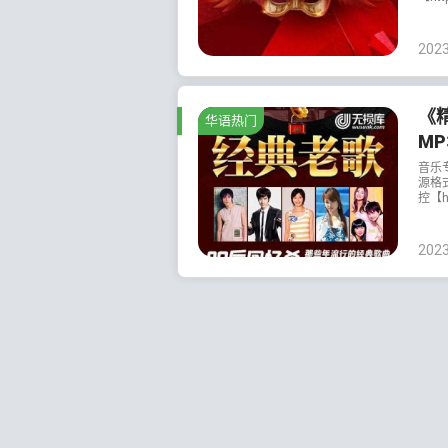
202
《
华语热门
MP
音乐
源格式
控【ht
202